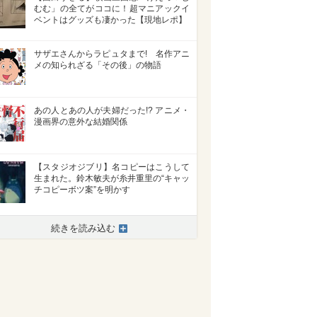
むむ」の全てがココに！超マニアックイ
ベントはグッズも凄かった【現地レポ】
サザエさんからラピュタまで! 名作アニ
メの知られざる「その後」の物語
あの人とあの人が夫婦だった!? アニメ・
漫画界の意外な結婚関係
【スタジオジブリ】名コピーはこうして
生まれた。鈴木敏夫が糸井重里の“キャッ
チコピーボツ案”を明かす
>
続きを読み込む