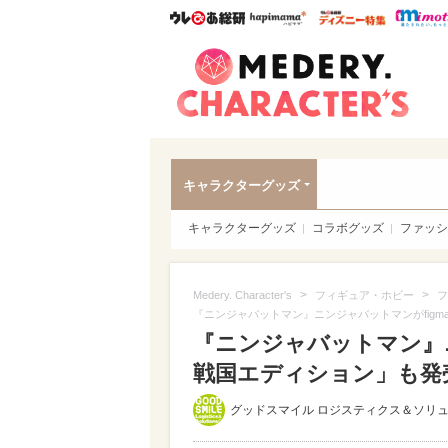
ウレぴあ総研
ハピママ*
ウレぴあ
Meder
キャラクターグッズ
キャラクターグッズ
コラボグッズ
ファッシ
>
>
Medery. Character's
フィギュア・ホビー
フ
『ニンジャバットマン』ニンジャバットマンがfigm
『ニンジャバットマン』ニ
戦国エディション」も発売決
グッドスマイル ロジスティクス＆ソリ