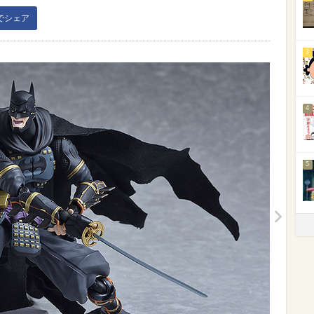
kでシェア
3
4
5