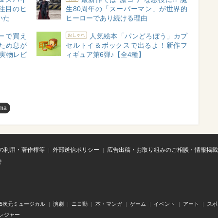
後注目のヒ
生80周年の「スーパーマン」が世界的
いた
ヒーローであり続ける理由
ーで買え
人気絵本「パンどろぼう」カプ
おしゃれ
ため息が
セルトイ＆ボックスで出るよ！新作フ
実物レビ
ィギュア第6弾♪【全4種】
gma
の利用・著作権等
外部送信ポリシー
広告出稿・お取り組みのご相談・情報掲載
せ
.5次元ミュージカル
演劇
ニコ動
本・マンガ
ゲーム
イベント
アート
スポ
レジャー