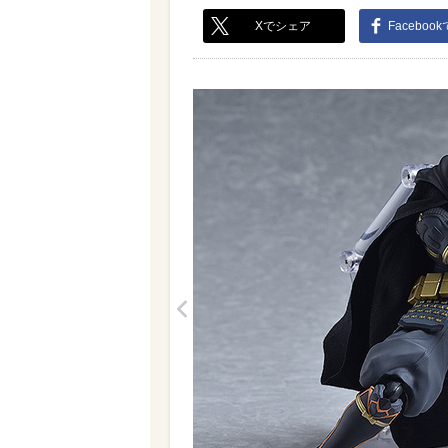
Xでシェア
Faceboo
<