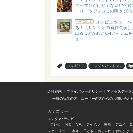
ダーマンだけじゃない! “今
ーロー”をアメコミの聖地で聞
コンビニやスーパ
お家で楽しむ
る！【サンリオの新作食玩】
出るほどかわいい4アイテムを
ュー
>
フィギュア
ニンジャバットマン
fi
会社案内
プライバシーポリシー
アクセスデータ
一般の読者の方・ユーザーの方からのお問い合わ
カテゴリー
エンタメ･テレビ
テレビ
音楽
V系
アイドル
映画
アニメ
2
ファミリー
家庭
子ども
おしゃれ
おでかけ・