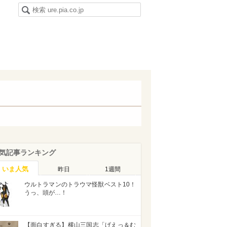
気記事ランキング
いま人気
昨日
1週間
ウルトラマンのトラウマ怪獣ベスト10！
うっ、頭が…！
【面白すぎる】横山三国志「げえっ＆む