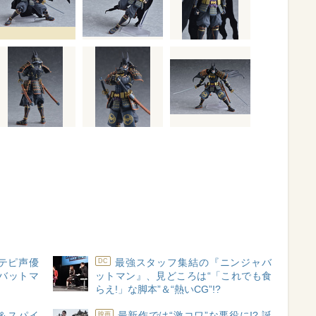
テピ声優
最強スタッフ集結の『ニンジャバ
DC
ャバットマ
ットマン』、見どころは“「これでも食
らえ!」な脚本”＆“熱いCG”!?
＆スパイ
最新作では“激コワ”な悪役に!? 誕
映画