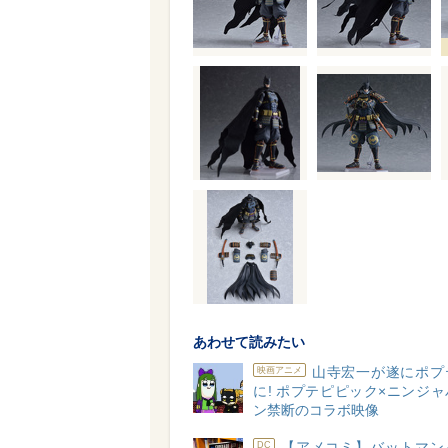
あわせて読みたい
山寺宏一が遂にポプ
映画アニメ
に! ポプテピピック×ニンジ
ン禁断のコラボ映像
【アメコミ】バットマン
DC