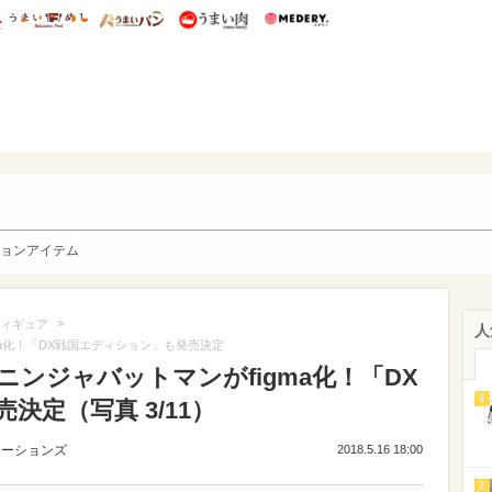
総研 ディズニー特集
mimot.
うまいめし
うまいパン
うまい肉
Medery.
y. Character's
ョンアイテム
>
ィギュア
人
a化！「DX戦国エディション」も発売決定
ンジャバットマンがfigma化！「DX
1
定（写真 3/11）
ューションズ
2018.5.16 18:00
2