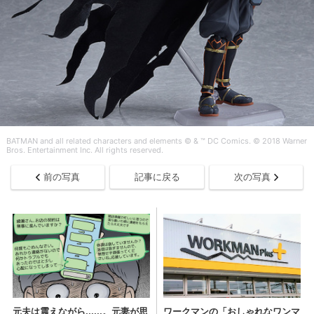
BATMAN and all related characters and elements © & ™ DC Comics. © 2018 Warner
Bros. Entertainment Inc. All rights reserved.
前の写真
記事に戻る
次の写真