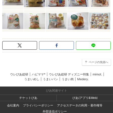
ページの先頭へ
ウレぴあ総研
|
ハピママ*
|
ウレぴあ総研 ディズニー特集
|
mimot.
|
うまいめし
|
うまいパン
|
うまい肉
|
Medery.
ぴあ関連サイト
チケットぴあ
ぴあ(アプリ&Web)
会社案内
プライバシーポリシー
アクセスデータの利用・著作権等
外部送信ポリシー