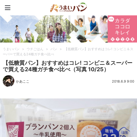
うまいパン
うまいパン
>
ウチごはん
>
パン
>
【低糖質パン】おすすめはコレ! コンビニ＆ス
ーパーで買える24種ガチ食べ比べ
【低糖質パン】おすすめはコレ! コンビニ＆スーパー
で買える24種ガチ食べ比べ（写真 10/25）
かあここ
2018.6.9 9:00