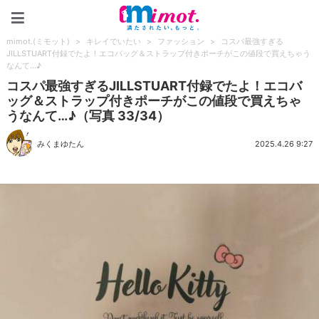
mimot.(ミモット)
mimot.(ミモット)
>
キレイでいたい
>
ファッション
>
コスパ最強すぎる
JILLSTUART付録でたよ！エコバッグ＆ストラップ付きポーチがこの値段で買えちゃう
なんて…♪
コスパ最強すぎるJILLSTUART付録でたよ！エコバ
ッグ＆ストラップ付きポーチがこの値段で買えちゃ
うなんて…♪（写真 33/34）
みくまゆたん
2025.4.26 9:27