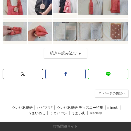
続きを読み込む
ページの先頭へ
ウレぴあ総研
|
ハピママ*
|
ウレぴあ総研 ディズニー特集
|
mimot.
|
うまいめし
|
うまいパン
|
うまい肉
|
Medery.
ぴあ関連サイト