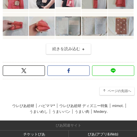
続きを読み込む
ページの先頭へ
ウレぴあ総研
|
ハピママ*
|
ウレぴあ総研 ディズニー特集
|
mimot.
|
うまいめし
|
うまいパン
|
うまい肉
|
Medery.
ぴあ関連サイト
チケットぴあ
ぴあ(アプリ&Web)