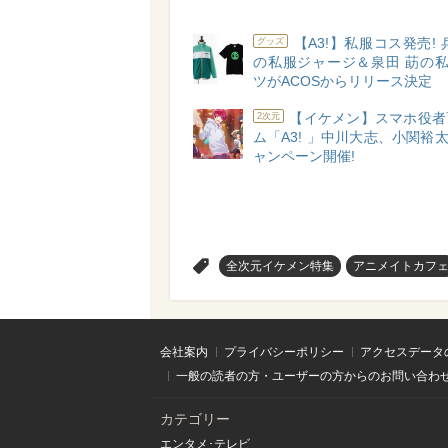
【A3!】私服コス発売! 
グッズ
の私服ジャージ＆泉田 莇の私
ツがACOSからリリース決定
【イケメン】スマホ役者
2次元
ム「A3! 」中川大志、小関裕太
ャンペーン開催!
>
全次元イケメン特集
アニメイトカフ
会社案内
プライバシーポリシー
アクセスデータ
一般の読者の方・ユーザーの方からのお問い合わ
カテゴリー
エンタメ･テレビ