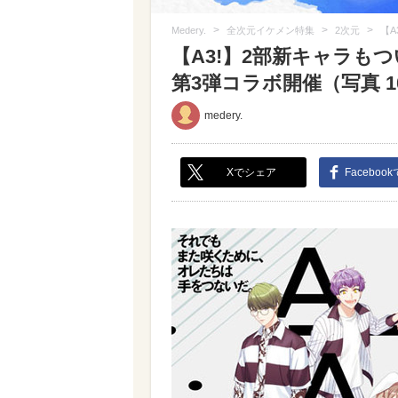
>
>
>
Medery.
全次元イケメン特集
2次元
【A
【A3!】2部新キャラもつ
第3弾コラボ開催（写真 10
medery.
Xでシェア
Faceboo