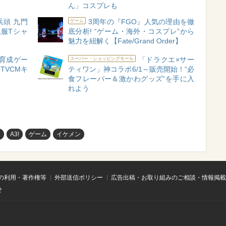
ん」コスプレも
兵頭 九門
3周年の『FGO』人気の理由を徹
ゲーム
服Tシャ
底分析! “ゲーム・海外・コスプレ”から
魅力を紐解く【Fate/Grand Order】
育成ゲー
「ドラクエ×サー
スーパー・ショッピングモール
TVCMキ
ティワン」神コラボ6/1～販売開始！“必
食フレーバー＆激かわグッズ”を手に入
れよう
ェ
A3!
ゲーム
イケメン
の利用・著作権等
外部送信ポリシー
広告出稿・お取り組みのご相談・情報掲載
せ