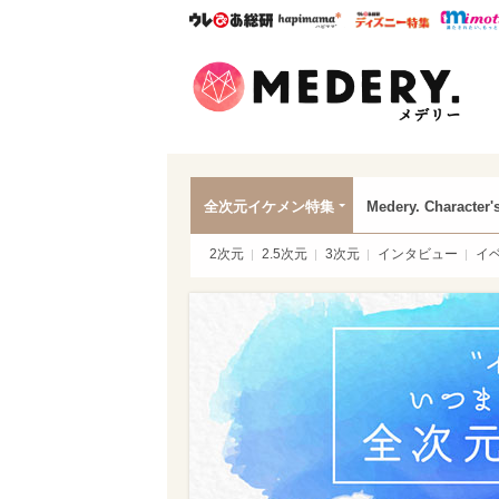
ウレぴあ総研
ハピママ*
ウレぴあ
Mede
全次元イケメン特集
Medery. Character'
2次元
2.5次元
3次元
インタビュー
イ