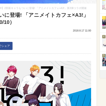
3!】2部新キャラもついに登場! 「アニメイトカフェ×A3!」第3弾コラボ開催
いに登場! 「アニメイトカフェ×A3!」
3
/10）
2018.8.17 11:00
4
kでシェア
5