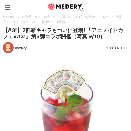
Medery.
Medery.
>
全次元イケメン特集
>
2次元
>
【A3!】2部新キャラもついに登場!
「アニメイトカフェ×A3!」第3弾コラボ開催
【A3!】2部新キャラもついに登場! 「アニメイトカ
フェ×A3!」第3弾コラボ開催（写真 9/10）
medery.
2018.8.17 11:00