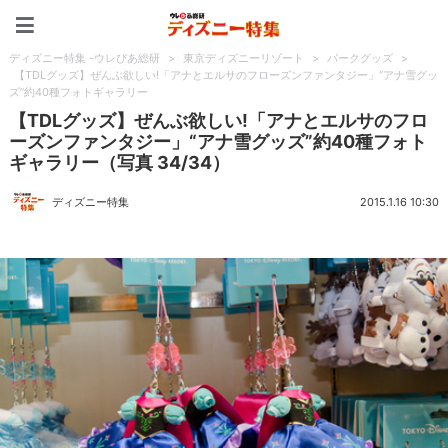
ディズニー特集 -ウレぴあ
ディズニー特集 -ウレぴあ総研
>
東京ディズニーリゾート
>
パークグッズ
>
【TDLグッズ】ぜんぶ欲しい!「アナとエルサのフローズンファンタジー」“アナ雪グッ
ズ”約40種フォトギャラリー
【TDLグッズ】ぜんぶ欲しい!「アナとエルサのフロ
ーズンファンタジー」“アナ雪グッズ”約40種フォト
ギャラリー（写真 34/34）
ディズニー特集
2015.1.16 10:30