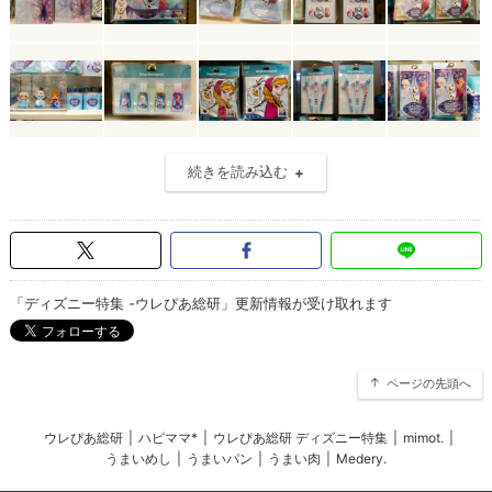
続きを読み込む
「ディズニー特集 -ウレぴあ総研」更新情報が受け取れます
ページの先頭へ
ウレぴあ総研
|
ハピママ*
|
ウレぴあ総研 ディズニー特集
|
mimot.
|
うまいめし
|
うまいパン
|
うまい肉
|
Medery.