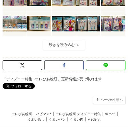
続きを読み込む
「ディズニー特集 -ウレぴあ総研」更新情報が受け取れます
ページの先頭へ
ウレぴあ総研
|
ハピママ*
|
ウレぴあ総研 ディズニー特集
|
mimot.
|
うまいめし
|
うまいパン
|
うまい肉
|
Medery.