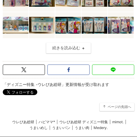
続きを読み込む
「ディズニー特集 -ウレぴあ総研」更新情報が受け取れます
ページの先頭へ
ウレぴあ総研
|
ハピママ*
|
ウレぴあ総研 ディズニー特集
|
mimot.
|
うまいめし
|
うまいパン
|
うまい肉
|
Medery.