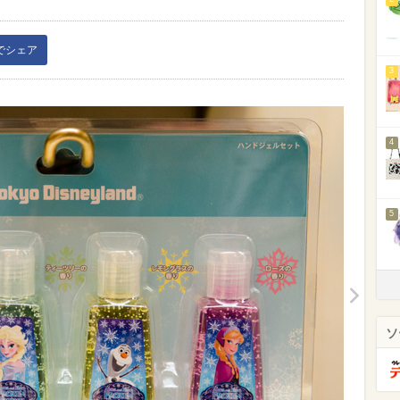
kでシェア
3
4
5
ソ