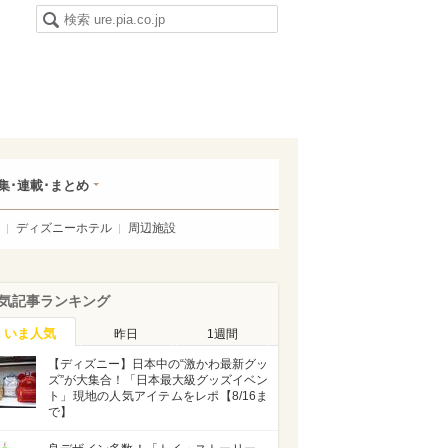
集･連載･まとめ
ディズニーホテル
周辺施設
気記事ランキング
いま人気
昨日
1週間
【ディズニー】日本中の“激かわ最新グッ
ズ”が大集合！「日本最大級グッズイベン
ト」現地の人気アイテムをレポ【8/16ま
で】