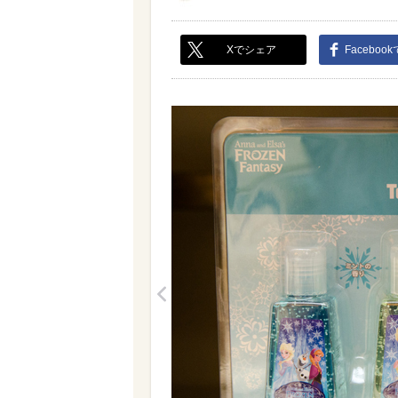
Xでシェア
Faceboo
<