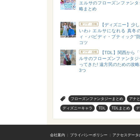
エルサのフローズンファンタ
略まとめ
【ディズニー】少し
裏ワザ・攻略
いわ♪ エルサになれる 真冬
ィ・バビディ・ブティック"防
コツ
【TDL】関西から
裏ワザ・攻略
ルサのフローズンファンタジ
ってきた! 遠方民のための攻
3つ
>
フローズンファンタジーまとめ
アナ
ディズニーキャラ
TDL
TDLまとめ
デ
会社案内
プライバシーポリシー
アクセスデータ