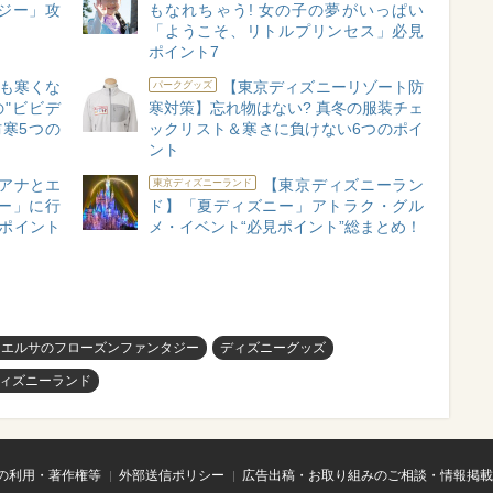
ジー」攻
もなれちゃう! 女の子の夢がいっぱい
「ようこそ、リトルプリンセス」必見
ポイント7
も寒くな
【東京ディズニーリゾート防
パークグッズ
の"ビビデ
寒対策】忘れ物はない? 真冬の服装チェ
寒5つの
ックリスト＆寒さに負けない6つのポイ
ント
「アナとエ
【東京ディズニーラン
東京ディズニーランド
ー」に行
ド】「夏ディズニー」アトラク・グル
略ポイント
メ・イベント“必見ポイント”総まとめ！
とエルサのフローズンファンタジー
ディズニーグッズ
ィズニーランド
の利用・著作権等
外部送信ポリシー
広告出稿・お取り組みのご相談・情報掲載