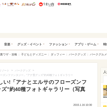
総研 ディズニー特集
mimot.
うまいめし
うまいパン
うまい肉
Medery.
ズニー特集 -ウレぴあ総研
音楽
グッズ・イベント
ファッション
アプリ・ゲーム
特
裏ワザ・攻略
子どもとディズニー
ダッフィー
パークグッズ
パークグルメ
>
>
リゾート
パークグッズ
人
ーズンファンタジー」“アナ雪グッズ”約40種フォトギャラリー
欲しい!「アナとエルサのフローズンフ
1
ズ”約40種フォトギャラリー（写真
2015.1.16 10:30
2