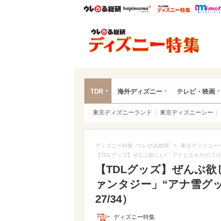
ウレぴあ総研
ハピママ*
ウレぴあ
ディ
TDR
海外ディズニー
テレビ・映画
東京ディズニーランド
東京ディズニーシー
>
ディズニー特集 -ウレぴあ総研
東京ディズニー
【TDLグッズ】ぜんぶ欲しい!「アナとエルサのフロ
【TDLグッズ】ぜんぶ
ァンタジー」“アナ雪グッ
27/34）
ディズニー特集