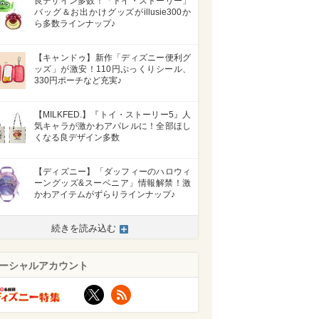
良デザイン多数！「トイ・ストーリー」
バッグ＆お出かけグッズがillusie300か
ら多数ラインナップ♪
【キャンドゥ】新作「ディズニー便利グ
ッズ」が激安！110円ぷっくりシール、
330円ポーチなど充実♪
【MILKFED.】『トイ・ストーリー5』人
気キャラが激かわアパレルに！全部ほし
くなる良デザイン多数
【ディズニー】「ダッフィーのハロウィ
ーングッズ&スーベニア」情報解禁！激
かわアイテムがずらりラインナップ♪
続きを読み込む
>
ーシャルアカウント
X
RSS