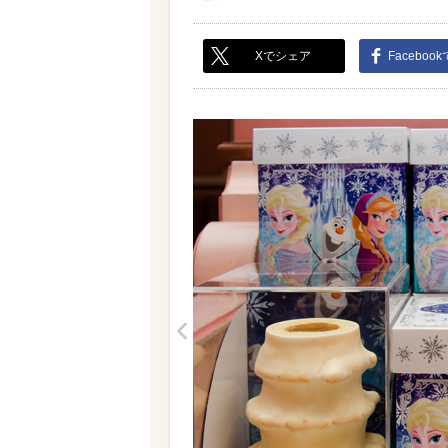
Xでシェア
Faceboo
<