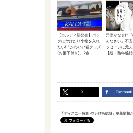
X
Facebook
「ディズニー特集 -ウレぴあ総研」更新情報