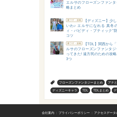
エルサのフローズンファンタ
略まとめ
【ディズニー】少し
裏ワザ・攻略
いわ♪ エルサになれる 真冬
ィ・バビディ・ブティック"防
コツ
【TDL】関西から
裏ワザ・攻略
ルサのフローズンファンタジ
ってきた! 遠方民のための攻
3つ
>
フローズンファンタジーまとめ
アナ
ディズニーキャラ
TDL
TDLまとめ
デ
会社案内
プライバシーポリシー
アクセスデータ