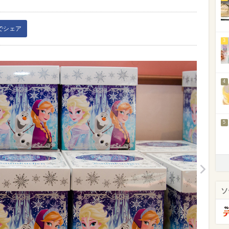
kでシェア
3
4
5
ソ