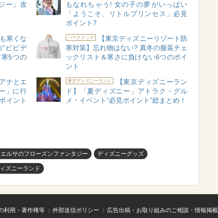
ジー」攻
もなれちゃう! 女の子の夢がいっぱい
「ようこそ、リトルプリンセス」必見
ポイント7
も寒くな
【東京ディズニーリゾート防
パークグッズ
の"ビビデ
寒対策】忘れ物はない? 真冬の服装チェ
寒5つの
ックリスト＆寒さに負けない6つのポイ
ント
「アナとエ
【東京ディズニーラン
東京ディズニーランド
ー」に行
ド】「夏ディズニー」アトラク・グル
略ポイント
メ・イベント“必見ポイント”総まとめ！
とエルサのフローズンファンタジー
ディズニーグッズ
ィズニーランド
の利用・著作権等
外部送信ポリシー
広告出稿・お取り組みのご相談・情報掲載