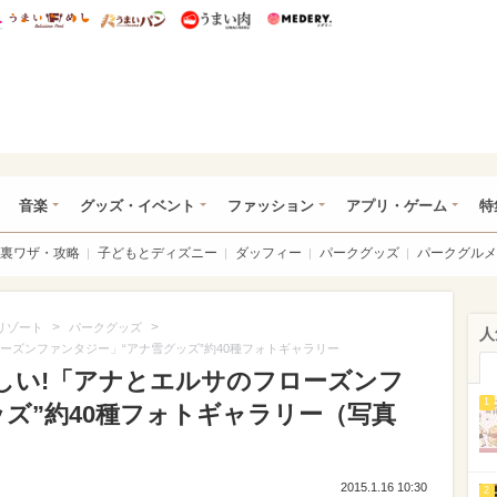
総研 ディズニー特集
mimot.
うまいめし
うまいパン
うまい肉
Medery.
ズニー特集 -ウレぴあ総研
音楽
グッズ・イベント
ファッション
アプリ・ゲーム
特
裏ワザ・攻略
子どもとディズニー
ダッフィー
パークグッズ
パークグルメ
>
>
リゾート
パークグッズ
人
ーズンファンタジー」“アナ雪グッズ”約40種フォトギャラリー
欲しい!「アナとエルサのフローズンフ
1
ズ”約40種フォトギャラリー（写真
2015.1.16 10:30
2