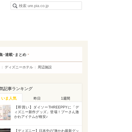
集･連載･まとめ
ディズニーホテル
周辺施設
気記事ランキング
いま人気
昨日
1週間
【即買い】ダイソーTHREEPPYに「デ
ィズニー新作グッズ」登場！プーさん激
かわアイテムが格安♪
【ディズニー】日本中の“激かわ最新グッ