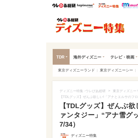
ウレぴあ総研
ハピママ*
ウレぴあ
ディ
TDR
海外ディズニー
テレビ・映画
東京ディズニーランド
東京ディズニーシー
>
ディズニー特集 -ウレぴあ総研
東京ディズニー
【TDLグッズ】ぜんぶ欲しい!「アナとエルサのフロ
【TDLグッズ】ぜんぶ
ァンタジー」“アナ雪グッ
7/34）
ディズニー特集