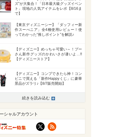
ズ”が大集合！「日本最大級グッズイベン
ト」現地の人気アイテムをレポ【8/16ま
で】
【東京ディズニーシー】「ダッフィー新
作スーべニア」全4種使用レビュー！使
ってわかった“推しポイント”を解説♪
【ディズニー】めっちゃ可愛い～！プー
さん新作グッズのかわいさが凄いよ…!!
【ディズニーストア】
【ディズニー】コンプできたら神！コン
ビニで買える「新作Happyくじ」に豪華
景品がズラリ♪【8/7販売開始】
続きを読み込む
>
ーシャルアカウント
X
RSS