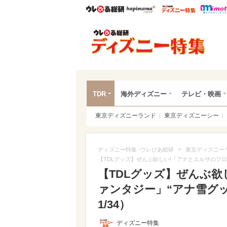
ウレぴあ総研
ハピママ*
ウレぴあ
ディ
TDR
海外ディズニー
テレビ・映画
東京ディズニーランド
東京ディズニーシー
>
ディズニー特集 -ウレぴあ総研
東京ディズニー
【TDLグッズ】ぜんぶ欲しい!「アナとエルサのフロ
【TDLグッズ】ぜんぶ
ァンタジー」“アナ雪グッ
1/34）
ディズニー特集