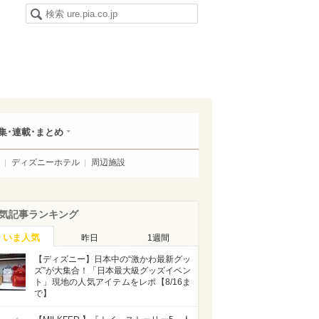
集･連載･まとめ
ディズニーホテル
周辺施設
気記事ランキング
いま人気
昨日
1週間
【ディズニー】日本中の“激かわ最新グッ
ズ”が大集合！「日本最大級グッズイベン
ト」現地の人気アイテムをレポ【8/16ま
で】