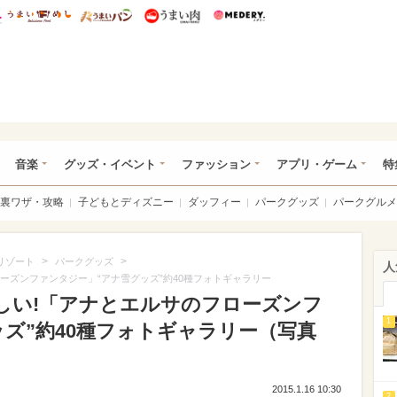
総研 ディズニー特集
mimot.
うまいめし
うまいパン
うまい肉
Medery.
ズニー特集 -ウレぴあ総研
音楽
グッズ・イベント
ファッション
アプリ・ゲーム
特
裏ワザ・攻略
子どもとディズニー
ダッフィー
パークグッズ
パークグルメ
>
>
リゾート
パークグッズ
人
ーズンファンタジー」“アナ雪グッズ”約40種フォトギャラリー
欲しい!「アナとエルサのフローズンフ
1
ズ”約40種フォトギャラリー（写真
2015.1.16 10:30
2