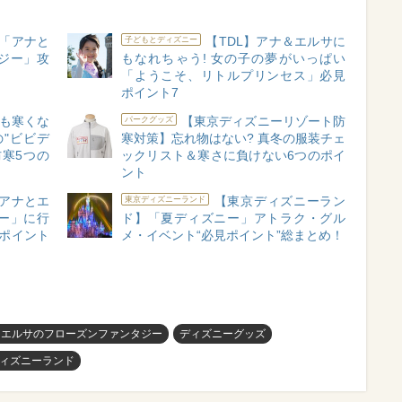
ト「アナと
【TDL】アナ＆エルサに
子どもとディズニー
ジー」攻
もなれちゃう! 女の子の夢がいっぱい
「ようこそ、リトルプリンセス」必見
ポイント7
も寒くな
【東京ディズニーリゾート防
パークグッズ
の"ビビデ
寒対策】忘れ物はない? 真冬の服装チェ
寒5つの
ックリスト＆寒さに負けない6つのポイ
ント
「アナとエ
【東京ディズニーラン
東京ディズニーランド
ー」に行
ド】「夏ディズニー」アトラク・グル
略ポイント
メ・イベント“必見ポイント”総まとめ！
とエルサのフローズンファンタジー
ディズニーグッズ
ィズニーランド