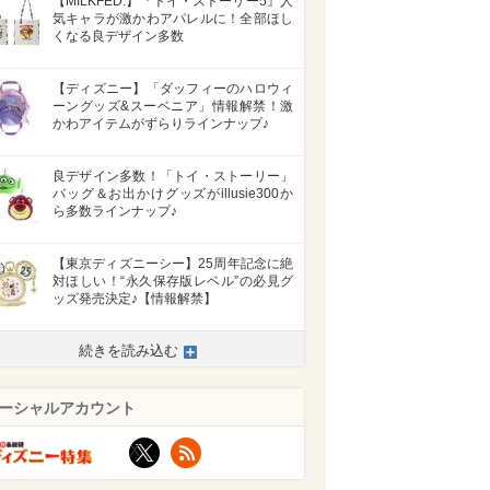
【MILKFED.】『トイ・ストーリー5』人
気キャラが激かわアパレルに！全部ほし
くなる良デザイン多数
【ディズニー】「ダッフィーのハロウィ
ーングッズ&スーベニア」情報解禁！激
かわアイテムがずらりラインナップ♪
良デザイン多数！「トイ・ストーリー」
バッグ＆お出かけグッズがillusie300か
ら多数ラインナップ♪
【東京ディズニーシー】25周年記念に絶
対ほしい！“永久保存版レベル”の必見グ
ッズ発売決定♪【情報解禁】
続きを読み込む
ーシャルアカウント
>
X
RSS