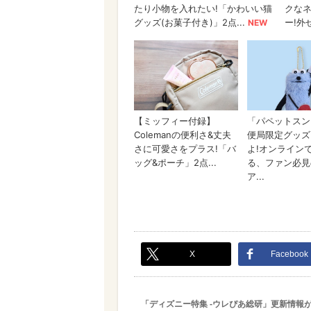
X
Facebook
「ディズニー特集 -ウレぴあ総研」更新情報