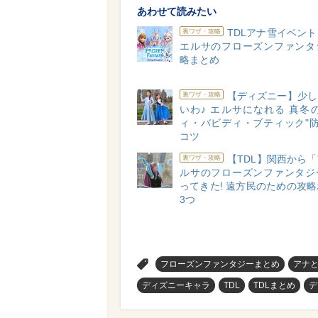
あわせて読みたい
TDLアナ雪イベン
裏ワザ・攻略
エルサのフローズンファンタ
略まとめ
【ディズニー】少し
裏ワザ・攻略
いわ♪ エルサになれる 真冬
ィ・バビディ・ブティック"防
コツ
【TDL】関西から
裏ワザ・攻略
ルサのフローズンファンタジ
ってきた! 遠方民のための攻
3つ
>
フローズンファンタジーまとめ
アナ
ディズニーキャラ
TDL
TDLまとめ
デ