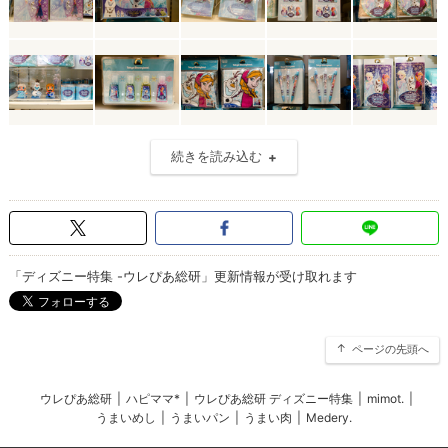
続きを読み込む
「ディズニー特集 -ウレぴあ総研」更新情報が受け取れます
ページの先頭へ
ウレぴあ総研
|
ハピママ*
|
ウレぴあ総研 ディズニー特集
|
mimot.
|
うまいめし
|
うまいパン
|
うまい肉
|
Medery.