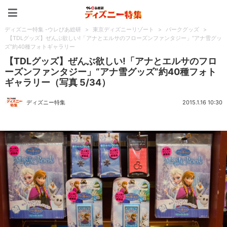
ディズニー特集 -ウレぴあ
ディズニー特集 -ウレぴあ総研
>
東京ディズニーリゾート
>
パークグッズ
>
【TDLグッズ】ぜんぶ欲しい!「アナとエルサのフローズンファンタジー」“アナ雪グッ
ズ”約40種フォトギャラリー
【TDLグッズ】ぜんぶ欲しい!「アナとエルサのフロ
ーズンファンタジー」“アナ雪グッズ”約40種フォト
ギャラリー（写真 5/34）
ディズニー特集
2015.1.16 10:30