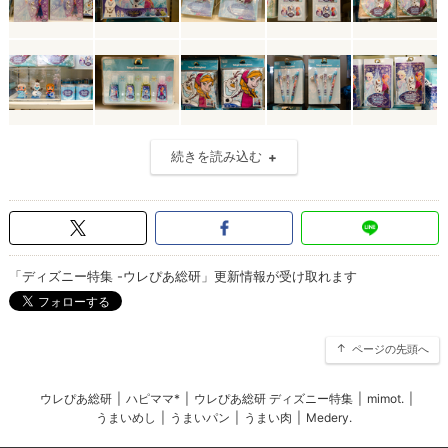
続きを読み込む
「ディズニー特集 -ウレぴあ総研」更新情報が受け取れます
ページの先頭へ
ウレぴあ総研
|
ハピママ*
|
ウレぴあ総研 ディズニー特集
|
mimot.
|
うまいめし
|
うまいパン
|
うまい肉
|
Medery.