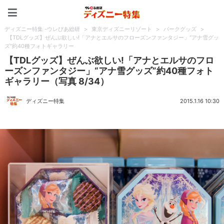
ディズニー特集 -ウレぴあ
ディズニー特集 -ウレぴあ総研
>
東京ディズニーリゾート
>
パークグッズ
>
【TDLグッズ】ぜんぶ欲しい!「アナとエルサのフローズンファンタジー」“アナ雪グッ
ズ”約40種フォトギャラリー
【TDLグッズ】ぜんぶ欲しい!「アナとエルサのフロ
ーズンファンタジー」“アナ雪グッズ”約40種フォト
ギャラリー（写真 8/34）
ディズニー特集
2015.1.16 10:30