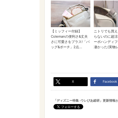
X
Facebook
「ディズニー特集 -ウレぴあ総研」更新情報