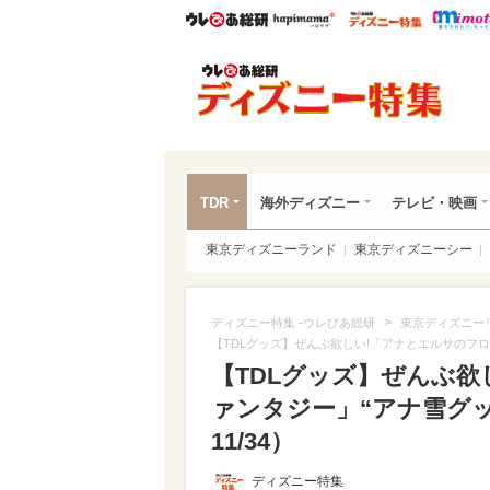
ウレぴあ総研
ハピママ*
ウレぴあ
ディ
TDR
海外ディズニー
テレビ・映画
東京ディズニーランド
東京ディズニーシー
>
ディズニー特集 -ウレぴあ総研
東京ディズニー
【TDLグッズ】ぜんぶ欲しい!「アナとエルサのフロ
【TDLグッズ】ぜんぶ
ァンタジー」“アナ雪グッ
11/34）
ディズニー特集