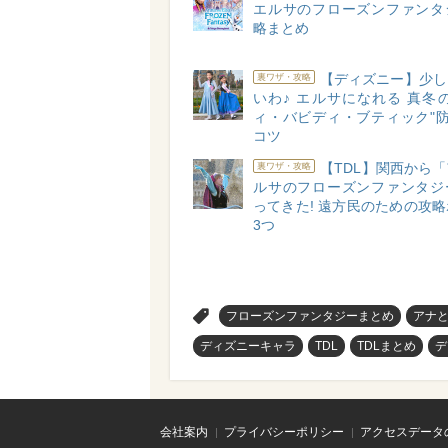
エルサのフローズンファンタ
略まとめ
【ディズニー】少し
裏ワザ・攻略
いわ♪ エルサになれる 真冬
ィ・バビディ・ブティック"防
コツ
【TDL】関西から
裏ワザ・攻略
ルサのフローズンファンタジ
ってきた! 遠方民のための攻
3つ
>
フローズンファンタジーまとめ
アナ
ディズニーキャラ
TDL
TDLまとめ
デ
会社案内
プライバシーポリシー
アクセスデータ