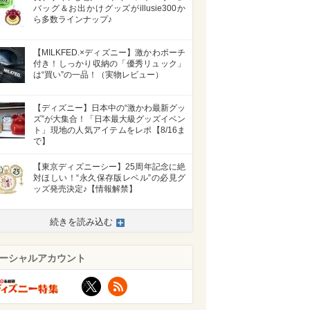
バッグ＆お出かけグッズがillusie300か
ら多数ラインナップ♪
【MILKFED.×ディズニー】激かわポーチ
付き！しっかり収納の「優秀リュック」
は“買い”の一品！（実物レビュー）
【ディズニー】日本中の“激かわ最新グッ
ズ”が大集合！「日本最大級グッズイベン
ト」現地の人気アイテムをレポ【8/16ま
で】
【東京ディズニーシー】25周年記念に絶
対ほしい！“永久保存版レベル”の必見グ
ッズ発売決定♪【情報解禁】
続きを読み込む
>
ーシャルアカウント
X
RSS