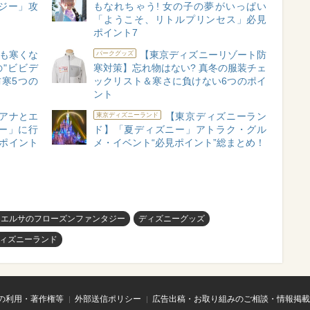
ジー」攻
もなれちゃう! 女の子の夢がいっぱい
「ようこそ、リトルプリンセス」必見
ポイント7
も寒くな
【東京ディズニーリゾート防
パークグッズ
の"ビビデ
寒対策】忘れ物はない? 真冬の服装チェ
寒5つの
ックリスト＆寒さに負けない6つのポイ
ント
「アナとエ
【東京ディズニーラン
東京ディズニーランド
ー」に行
ド】「夏ディズニー」アトラク・グル
略ポイント
メ・イベント“必見ポイント”総まとめ！
とエルサのフローズンファンタジー
ディズニーグッズ
ィズニーランド
の利用・著作権等
外部送信ポリシー
広告出稿・お取り組みのご相談・情報掲載