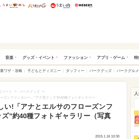
総研 ディズニー特集
mimot.
うまいめし
うまいパン
うまい肉
Medery.
ズニー特集 -ウレぴあ総研
音楽
グッズ・イベント
ファッション
アプリ・ゲーム
特
裏ワザ・攻略
子どもとディズニー
ダッフィー
パークグッズ
パークグルメ
>
>
リゾート
パークグッズ
人
ーズンファンタジー」“アナ雪グッズ”約40種フォトギャラリー
欲しい!「アナとエルサのフローズンフ
1
ズ”約40種フォトギャラリー（写真
2015.1.16 10:30
2