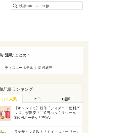
集･連載･まとめ
ディズニーホテル
周辺施設
気記事ランキング
いま人気
昨日
1週間
【キャンドゥ】新作「ディズニー便利グ
ッズ」が激安！110円ぷっくりシール、
330円ポーチなど充実♪
良デザイン多数！「トイ・ストーリー」