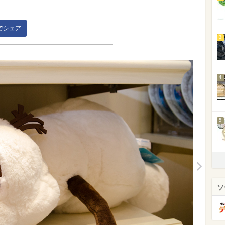
kでシェア
3
4
5
ソ