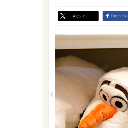
Xでシェア
Faceboo
<