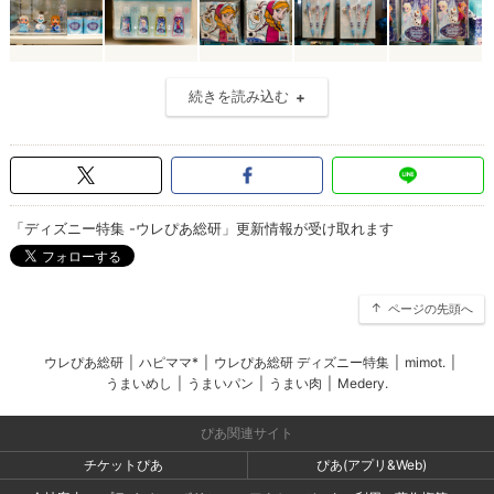
続きを読み込む
「ディズニー特集 -ウレぴあ総研」更新情報が受け取れます
ページの先頭へ
ウレぴあ総研
|
ハピママ*
|
ウレぴあ総研 ディズニー特集
|
mimot.
|
うまいめし
|
うまいパン
|
うまい肉
|
Medery.
ぴあ関連サイト
チケットぴあ
ぴあ(アプリ&Web)