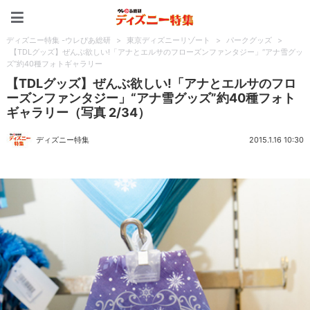
ディズニー特集 -ウレぴあ
ディズニー特集 -ウレぴあ総研
>
東京ディズニーリゾート
>
パークグッズ
>
【TDLグッズ】ぜんぶ欲しい!「アナとエルサのフローズンファンタジー」“アナ雪グッ
ズ”約40種フォトギャラリー
【TDLグッズ】ぜんぶ欲しい!「アナとエルサのフロ
ーズンファンタジー」“アナ雪グッズ”約40種フォト
ギャラリー（写真 2/34）
ディズニー特集
2015.1.16 10:30