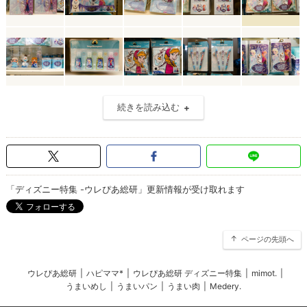
続きを読み込む
「ディズニー特集 -ウレぴあ総研」更新情報が受け取れます
ページの先頭へ
ウレぴあ総研
|
ハピママ*
|
ウレぴあ総研 ディズニー特集
|
mimot.
|
うまいめし
|
うまいパン
|
うまい肉
|
Medery.