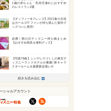
1歳の赤ちゃん・乳幼児連れにおすすめ
のレストラン3選
【ダッフィー&フレンズ】2021春の主役
はガールズ!? ファンが待ち望んだ新作グ
ッズついに発売!
必携！雨の日ディズニー持ち物まとめ
【おすすめ雨具＆便利グッズ】
【写真79枚】シンデレラづくしの東京デ
ィズニーランドホテルが素敵! 新キャラ
クタールーム＆披露宴会場レポ
続きを読み込む
ーシャルアカウント
X
RSS