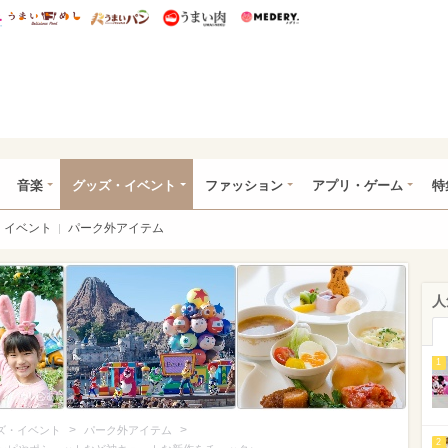
総研 ディズニー特集
mimot.
うまいめし
うまいパン
うまい肉
Medery.
ズニー特集 -ウレぴあ総研
音楽
グッズ・イベント
ファッション
アプリ・ゲーム
特
イベント
パーク外アイテム
人
1
>
>
ズ・イベント
パーク外アイテム
2