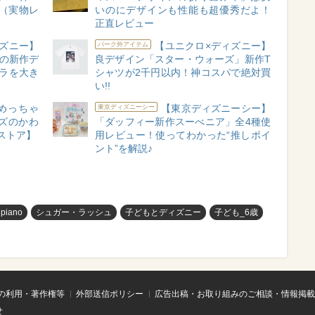
?（実物レ
いのにデザインも性能も超優秀だよ！
正直レビュー
ズニー】
【ユニクロ×ディズニー】
パーク外アイテム
円の新作デ
良デザイン「スター・ウォーズ」新作T
ラを大き
シャツが2千円以内！神コスパで絶対買
い!!
めっちゃ
【東京ディズニーシー】
東京ディズニーシー
ズのかわ
「ダッフィー新作スーべニア」全4種使
ストア】
用レビュー！使ってわかった“推しポイ
ント”を解説♪
 piano
シュガー・ラッシュ
子どもとディズニー
子ども_6歳
の利用・著作権等
外部送信ポリシー
広告出稿・お取り組みのご相談・情報掲載
せ