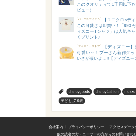
このクオリティで1千円以下!
ビュー）
【ユニクロ×ディ
パーク外アイテム
この可愛さは即買い！「990
ィズニーTシャツ」は人気キャ
くプリント♪
【ディズニー】
ディズニーストア
可愛い～！プーさん新作グッ
いさが凄いよ…!!【ディズニー
>
disneygoods
disneyfashion
mezzo
子ども_7-9歳
会社案内
プライバシーポリシー
アクセスデータ
一般の読者の方・ユーザーの方からのお問い合わ