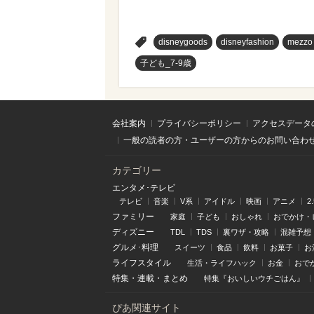
>
disneygoods
disneyfashion
mezzo
子ども_7-9歳
会社案内
プライバシーポリシー
アクセスデータ
一般の読者の方・ユーザーの方からのお問い合わ
カテゴリー
エンタメ･テレビ
テレビ
音楽
V系
アイドル
映画
アニメ
2
ファミリー
家庭
子ども
おしゃれ
おでかけ・
ディズニー
TDL
TDS
裏ワザ・攻略
混雑予想
グルメ･料理
スイーツ
食品
飲料
お菓子
お
ライフスタイル
生活・ライフハック
お金
おで
特集
・
連載
・
まとめ
特集『おいしいウチごはん』
ぴあ関連サイト