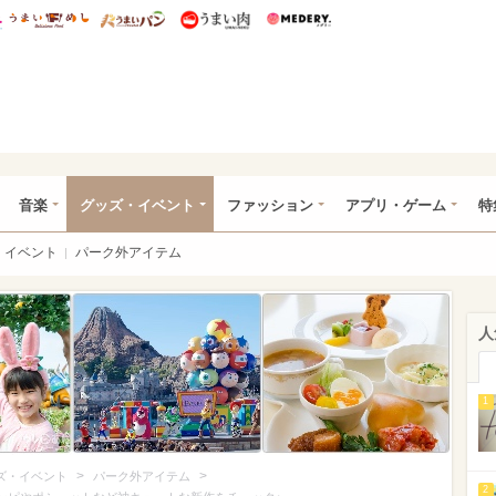
総研 ディズニー特集
mimot.
うまいめし
うまいパン
うまい肉
Medery.
ズニー特集 -ウレぴあ総研
音楽
グッズ・イベント
ファッション
アプリ・ゲーム
特
イベント
パーク外アイテム
人
1
>
>
ズ・イベント
パーク外アイテム
2