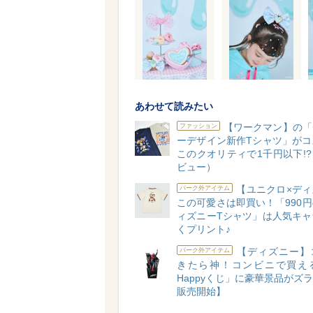
あわせて読みたい
【ワークマン】の「
ファッション
ーデザイン新作Tシャツ」がコ
このクオリティで1千円以下!
ビュー）
【ユニクロ×ディ
パーク外アイテム
この可愛さは即買い！「990
ィズニーTシャツ」は人気キャ
くプリント♪
【ディズニー】
パーク外アイテム
きたら神！コンビニで買え
Happyくじ」に豪華景品がズラリ
販売開始】