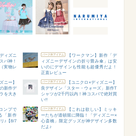
ディズニ
【ワークマン】新作「デ
パーク外アイテム
スパ神！
ィズニーデザインの折り畳み傘」は安
?（実物レ
いのにデザインも性能も超優秀だよ！
正直レビュー
ズニー】
【ユニクロ×ディズニー】
パーク外アイテム
円の新作デ
良デザイン「スター・ウォーズ」新作T
ラを大き
シャツが2千円以内！神コスパで絶対買
い!!
コンプで
【これは欲しい】ミッキ
パーク外アイテム
る「新作
ーたちが道頓堀に降臨！「ディズニー×
♪【8/7
心斎橋」限定グッズが神デザイン多数
だよ♪