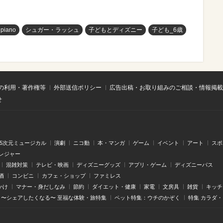
 piano
シュガー・ラッシュ
子どもとディズニー
子ども_6歳
の利用・著作権等
外部送信ポリシー
広告出稿・お取り組みのご相談・情報掲載
せ
.5次元ミュージカル
演劇
ニコ動
本・マンガ
ゲーム
イベント
アート
スポ
レジャー
混雑対策
テレビ・映画
ディズニーグッズ
アプリ・ゲーム
ディズニーパス
酒
コンビニ
カフェ・ショップ
ファミレス
かけ
マナー・身だしなみ
節約
ダイエット・健康
家電
文房具
雑貨
キッチ
〜シェアしたくなる〜 至福な体験・旅特集
ペット特集：ウチのかぞく
特集 カラダ