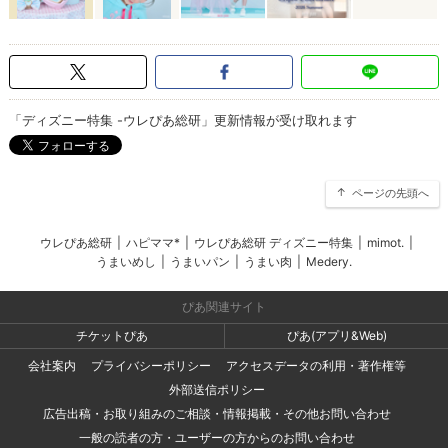
「ディズニー特集 -ウレぴあ総研」更新情報が受け取れます
ページの先頭へ
ウレぴあ総研
|
ハピママ*
|
ウレぴあ総研 ディズニー特集
|
mimot.
|
うまいめし
|
うまいパン
|
うまい肉
|
Medery.
ぴあ関連サイト
チケットぴあ
ぴあ(アプリ&Web)
会社案内
プライバシーポリシー
アクセスデータの利用・著作権等
外部送信ポリシー
広告出稿・お取り組みのご相談・情報掲載・その他お問い合わせ
一般の読者の方・ユーザーの方からのお問い合わせ