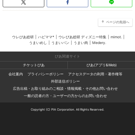
ページの先頭へ
ウレぴあ総研
|
ハピママ*
|
ウレぴあ総研 ディズニー特集
|
mimot.
|
うまいめし
|
うまいパン
|
うまい肉
|
Medery.
ぴあ関連サイト
チケットぴあ
ぴあ(アプリ&Web)
会社案内
プライバシーポリシー
アクセスデータの利用・著作権等
外部送信ポリシー
広告出稿・お取り組みのご相談・情報掲載・その他お問い合わせ
一般の読者の方・ユーザーの方からのお問い合わせ
Copyright (C) PIA Corporation. All Rights Reserved.