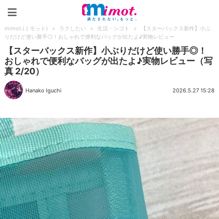
mimot.(ミモット)
mimot.(ミモット)
>
ラクしたい
>
生活・シゴト
>
【スターバックス新作】小ぶ
りだけど使い勝手◎！おしゃれで便利なバッグが出たよ♪実物レビュー
【スターバックス新作】小ぶりだけど使い勝手◎！
おしゃれで便利なバッグが出たよ♪実物レビュー（写
真 2/20）
Hanako Iguchi
2026.5.27 15:28