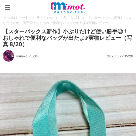
mimot.(ミモット)
mimot.(ミモット)
>
ラクしたい
>
生活・シゴト
>
【スターバックス新作】小ぶ
りだけど使い勝手◎！おしゃれで便利なバッグが出たよ♪実物レビュー
【スターバックス新作】小ぶりだけど使い勝手◎！
おしゃれで便利なバッグが出たよ♪実物レビュー（写
真 8/20）
Hanako Iguchi
2026.5.27 15:28