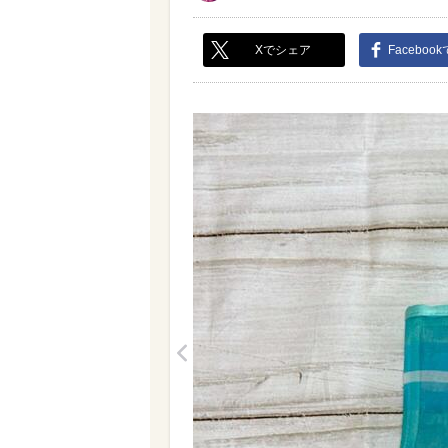
Xでシェア
Faceboo
<