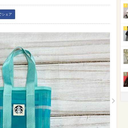
2
kでシェア
3
4
5