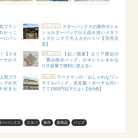
気ブラン
スターバックスの新作ボトル
ファッション
れかっこ
ショルダーバッグが上品＆淡いメタリ
ーにバッ
ックピンクで大人かわいい♪【完売注
意】
！【スタ
【紀ノ国屋】エリア限定の
生活・シゴト
ーチがス
「畳み保冷バッグ」がオシャレ＆かな
】
り大容量で便利に使える♪
人気ブラ
ワークマンの「おしゃれなワン
おしゃれ
ッグが大
マイルバッグ」決定版！ポーチも付い
チ付きも
てて1500円以下だよ♪【全5色】
ターバックス
スタバ
新作
新商品
バッグ