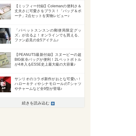
【ミッフィー付録】Colemanの便利さ＆
丈夫さに可愛さをプラス！「バッグ＆ポ
ーチ」2点セットを実物レビュー♪
「パペットスンスンの郵便局限定グッ
ズ」が出るよ！オンラインでも買える、
ファン必見の全5アイテム♪
【PEANUTS最新付録】スヌーピーの超
BIG保冷バッグが便利！2Lペットボトル
が4本入るESSE史上最大級の大容量♪
サンリオのコラボ新作がおとな可愛い！
ハローキティやシナモロールのTシャツ
やチャームなど全9型が登場♪
続きを読み込む
>