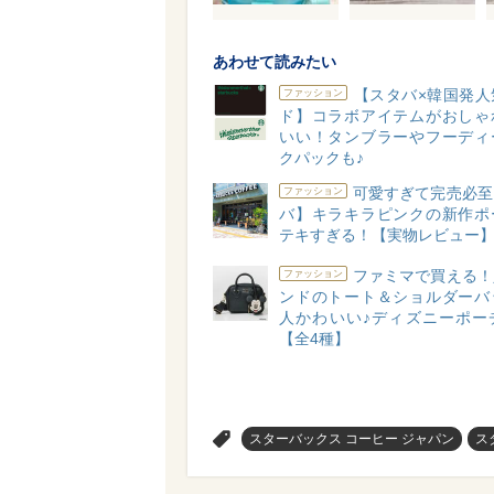
あわせて読みたい
【スタバ×韓国発人
ファッション
ド】コラボアイテムがおしゃ
いい！タンブラーやフーディ
クパックも♪
可愛すぎて完売必至
ファッション
バ】キラキラピンクの新作ポ
テキすぎる！【実物レビュー
ファミマで買える！
ファッション
ンドのトート＆ショルダーバ
人かわいい♪ディズニーポー
【全4種】
>
スターバックス コーヒー ジャパン
ス