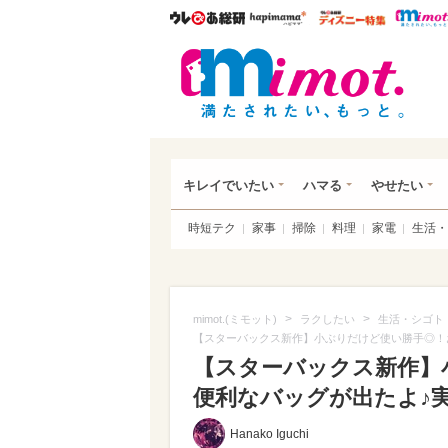
ウレぴあ総研
ハピママ*
ウレぴあ
mim
キレイでいたい
ハマる
やせたい
時短テク
家事
掃除
料理
家電
生活・
>
>
mimot.(ミモット)
ラクしたい
生活・シゴト
【スターバックス新作】小ぶりだけど使い勝手◎！
【スターバックス新作】
便利なバッグが出たよ♪実物
Hanako Iguchi