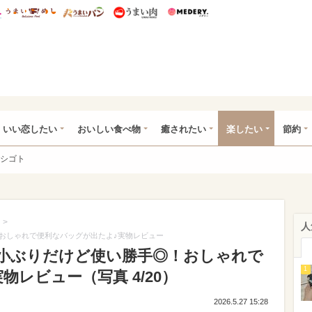
総研 ディズニー特集
mimot.
うまいめし
うまいパン
うまい肉
Medery.
ot.(ミモット)
いい恋したい
おいしい食べ物
癒されたい
楽したい
節約
シゴト
>
人
おしゃれで便利なバッグが出たよ♪実物レビュー
小ぶりだけど使い勝手◎！おしゃれで
1
レビュー（写真 4/20）
2026.5.27 15:28