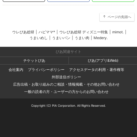
ページの先頭へ
ウレぴあ総研
|
ハピママ*
|
ウレぴあ総研 ディズニー特集
|
mimot.
|
うまいめし
|
うまいパン
|
うまい肉
|
Medery.
ぴあ関連サイト
チケットぴあ
ぴあ(アプリ&Web)
会社案内
プライバシーポリシー
アクセスデータの利用・著作権等
外部送信ポリシー
広告出稿・お取り組みのご相談・情報掲載・その他お問い合わせ
一般の読者の方・ユーザーの方からのお問い合わせ
Copyright (C) PIA Corporation. All Rights Reserved.