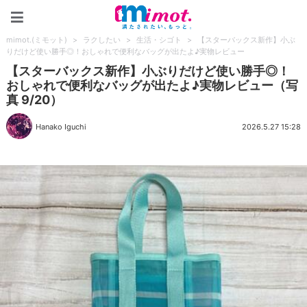
mimot.(ミモット)
mimot.(ミモット)
>
ラクしたい
>
生活・シゴト
>
【スターバックス新作】小ぶ
りだけど使い勝手◎！おしゃれで便利なバッグが出たよ♪実物レビュー
【スターバックス新作】小ぶりだけど使い勝手◎！
おしゃれで便利なバッグが出たよ♪実物レビュー（写
真 9/20）
Hanako Iguchi
2026.5.27 15:28