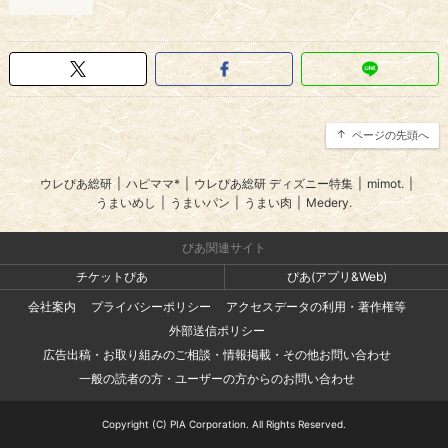
ページの先頭へ
ウレぴあ総研
|
ハピママ*
|
ウレぴあ総研 ディズニー特集
|
mimot.
|
うまいめし
|
うまいパン
|
うまい肉
|
Medery.
ぴあ関連サイト
チケットぴあ
ぴあ(アプリ&Web)
会社案内
プライバシーポリシー
アクセスデータの利用・著作権等
外部送信ポリシー
広告出稿・お取り組みのご相談・情報掲載・その他お問い合わせ
一般の読者の方・ユーザーの方からのお問い合わせ
Copyright (C) PIA Corporation. All Rights Reserved.