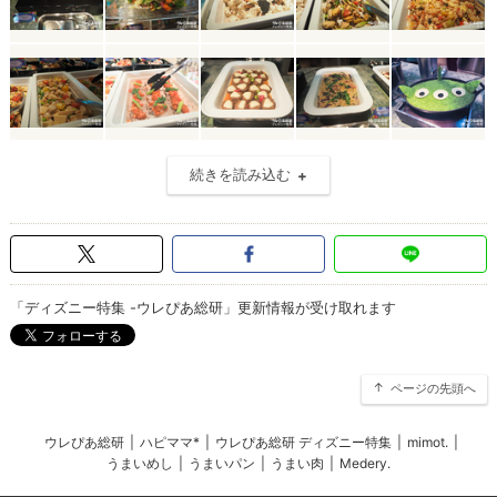
続きを読み込む
「ディズニー特集 -ウレぴあ総研」更新情報が受け取れます
ページの先頭へ
ウレぴあ総研
|
ハピママ*
|
ウレぴあ総研 ディズニー特集
|
mimot.
|
うまいめし
|
うまいパン
|
うまい肉
|
Medery.