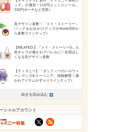
【キャンドゥ】新作「ディズニー便利グ
ッズ」が激安！110円ぷっくりシール、
330円ポーチなど充実♪
良デザイン多数！「トイ・ストーリー」
バッグ＆お出かけグッズがillusie300か
ら多数ラインナップ♪
【MILKFED.】『トイ・ストーリー5』人
気キャラが激かわアパレルに！全部ほし
くなる良デザイン多数
【ディズニー】「ダッフィーのハロウィ
ーングッズ&スーベニア」情報解禁！激
かわアイテムがずらりラインナップ♪
続きを読み込む
>
ーシャルアカウント
X
RSS