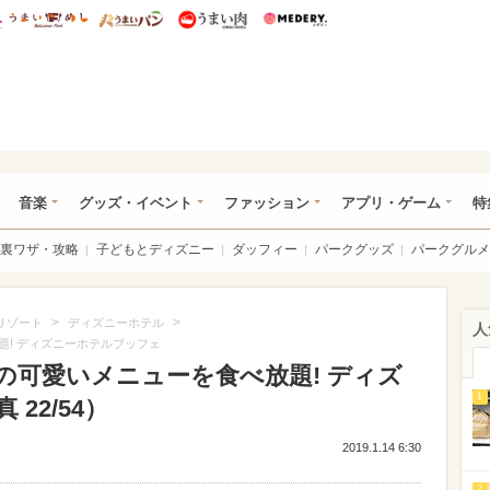
総研 ディズニー特集
mimot.
うまいめし
うまいパン
うまい肉
Medery.
ズニー特集 -ウレぴあ総研
音楽
グッズ・イベント
ファッション
アプリ・ゲーム
特
裏ワザ・攻略
子どもとディズニー
ダッフィー
パークグッズ
パークグルメ
>
>
リゾート
ディズニーホテル
人
題! ディズニーホテルブッフェ
の可愛いメニューを食べ放題! ディズ
1
22/54）
2019.1.14 6:30
2