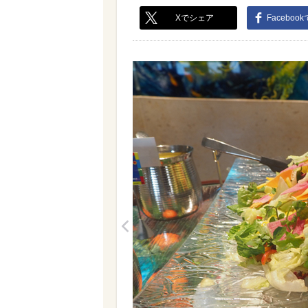
Xでシェア
Faceboo
<