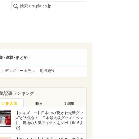
集･連載･まとめ
ディズニーホテル
周辺施設
気記事ランキング
いま人気
昨日
1週間
【ディズニー】日本中の“激かわ最新グッ
ズ”が大集合！「日本最大級グッズイベン
ト」現地の人気アイテムをレポ【8/16ま
で】