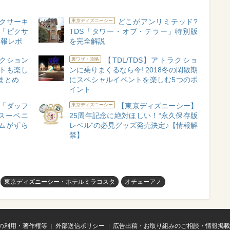
ピクサーキ
どこがアンリミテッド?
東京ディズニーシー
 「ピクサ
TDS「タワー・オブ・テラー」特別版
速報レポ
を完全解説
ラクション
【TDL/TDS】アトラクショ
裏ワザ・攻略
トも楽し
ンに乗りまくるなら今! 2018冬の閑散期
まとめ
にスペシャルイベントを楽しむ5つのポ
イント
「ダッフ
【東京ディズニーシー】
東京ディズニーシー
スーベニ
25周年記念に絶対ほしい！“永久保存版
ムがずら
レベル”の必見グッズ発売決定♪【情報解
禁】
東京ディズニーシー・ホテルミラコスタ
オチェーアノ
の利用・著作権等
外部送信ポリシー
広告出稿・お取り組みのご相談・情報掲載