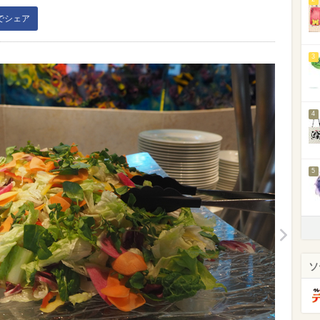
kでシェア
3
4
5
ソ