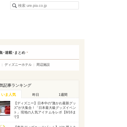
集･連載･まとめ
ディズニーホテル
周辺施設
気記事ランキング
いま人気
昨日
1週間
【ディズニー】日本中の“激かわ最新グッ
ズ”が大集合！「日本最大級グッズイベン
ト」現地の人気アイテムをレポ【8/16ま
で】