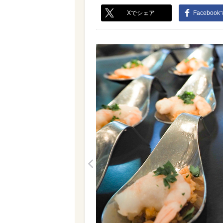
Xでシェア
Faceboo
<