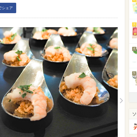
kでシェア
3
4
5
ソ