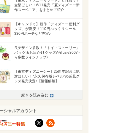
【東京ディズニーリゾート】どれ買う？
全部ほしい！6/11発売「夏ディズニー新
作スーベニア」をまとめて紹介
【キャンドゥ】新作「ディズニー便利グ
ッズ」が激安！110円ぷっくりシール、
330円ポーチなど充実♪
良デザイン多数！「トイ・ストーリー」
バッグ＆お出かけグッズがillusie300か
ら多数ラインナップ♪
【東京ディズニーシー】25周年記念に絶
対ほしい！“永久保存版レベル”の必見グ
ッズ発売決定♪【情報解禁】
続きを読み込む
>
ーシャルアカウント
X
RSS