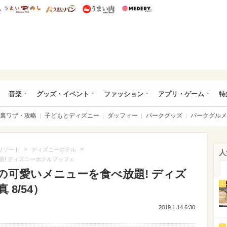
総研 ディズニー特集
mimot.
うまいめし
うまいパン
うまい肉
Medery.
ズニー特集 -ウレぴあ総研
音楽
グッズ・イベント
ファッション
アプリ・ゲーム
特
裏ワザ・攻略
子どもとディズニー
ダッフィー
パークグッズ
パークグルメ
>
>
リゾート
ディズニーホテル
人
題! ディズニーホテルブッフェ
の可愛いメニューを食べ放題! ディズ
1
8/54）
2019.1.14 6:30
2