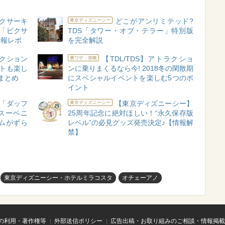
ピクサーキ
どこがアンリミテッド?
東京ディズニーシー
 「ピクサ
TDS「タワー・オブ・テラー」特別版
速報レポ
を完全解説
ラクション
【TDL/TDS】アトラクショ
裏ワザ・攻略
トも楽し
ンに乗りまくるなら今! 2018冬の閑散期
まとめ
にスペシャルイベントを楽しむ5つのポ
イント
「ダッフ
【東京ディズニーシー】
東京ディズニーシー
スーベニ
25周年記念に絶対ほしい！“永久保存版
ムがずら
レベル”の必見グッズ発売決定♪【情報解
禁】
東京ディズニーシー・ホテルミラコスタ
オチェーアノ
の利用・著作権等
外部送信ポリシー
広告出稿・お取り組みのご相談・情報掲載