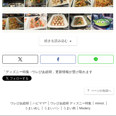
続きを読み込む
「ディズニー特集 -ウレぴあ総研」更新情報が受け取れます
ページの先頭へ
ウレぴあ総研
|
ハピママ*
|
ウレぴあ総研 ディズニー特集
|
mimot.
|
うまいめし
|
うまいパン
|
うまい肉
|
Medery.