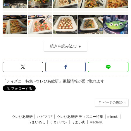
続きを読み込む
「ディズニー特集 -ウレぴあ総研」更新情報が受け取れます
ページの先頭へ
ウレぴあ総研
|
ハピママ*
|
ウレぴあ総研 ディズニー特集
|
mimot.
|
うまいめし
|
うまいパン
|
うまい肉
|
Medery.