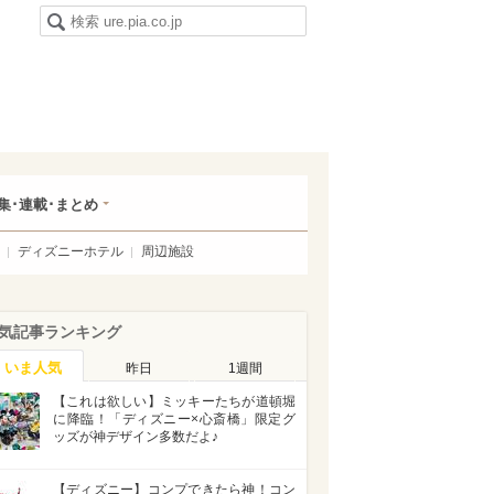
集･連載･まとめ
ディズニーホテル
周辺施設
気記事ランキング
いま人気
昨日
1週間
【これは欲しい】ミッキーたちが道頓堀
に降臨！「ディズニー×心斎橋」限定グ
ッズが神デザイン多数だよ♪
【ディズニー】コンプできたら神！コン