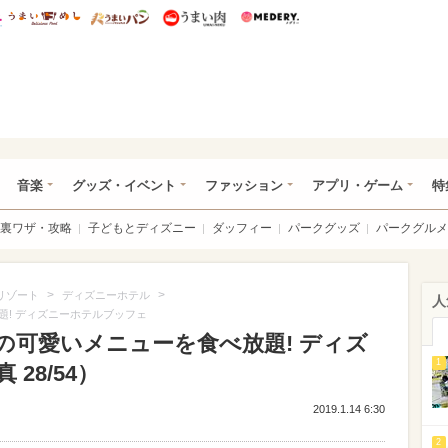
総研 ディズニー特集
mimot.
うまいめし
うまいパン
うまい肉
Medery.
ズニー特集 -ウレぴあ総研
音楽
グッズ・イベント
ファッション
アプリ・ゲーム
特
裏ワザ・攻略
子どもとディズニー
ダッフィー
パークグッズ
パークグルメ
>
>
リゾート
ディズニーホテル
人
題! ディズニーホテルブッフェ
の可愛いメニューを食べ放題! ディズ
1
28/54）
2019.1.14 6:30
2