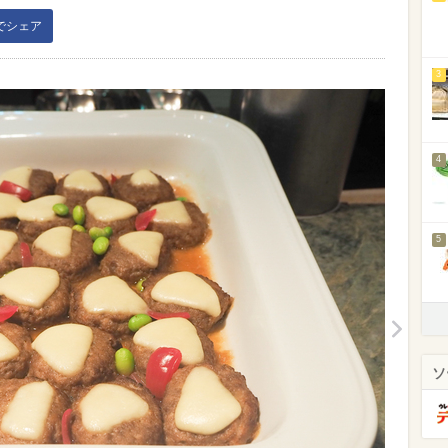
kでシェア
3
4
5
ソ