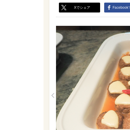
Xでシェア
Faceboo
<