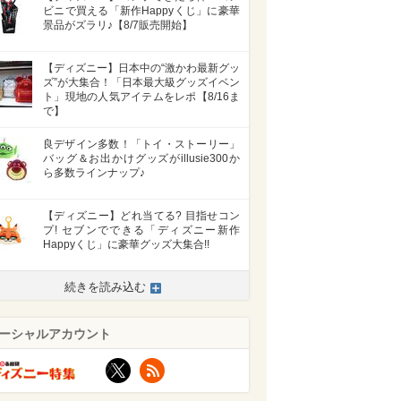
ビニで買える「新作Happyくじ」に豪華
景品がズラリ♪【8/7販売開始】
【ディズニー】日本中の“激かわ最新グッ
ズ”が大集合！「日本最大級グッズイベン
ト」現地の人気アイテムをレポ【8/16ま
で】
良デザイン多数！「トイ・ストーリー」
バッグ＆お出かけグッズがillusie300か
ら多数ラインナップ♪
【ディズニー】どれ当てる? 目指せコン
プ! セブンでできる「ディズニー新作
Happyくじ」に豪華グッズ大集合!!
続きを読み込む
>
ーシャルアカウント
X
RSS