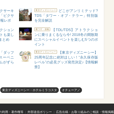
ピクサーキ
どこがアンリミテッド?
東京ディズニーシー
 「ピクサ
TDS「タワー・オブ・テラー」特別版
速報レポ
を完全解説
ラクション
【TDL/TDS】アトラクショ
裏ワザ・攻略
トも楽し
ンに乗りまくるなら今! 2018冬の閑散期
まとめ
にスペシャルイベントを楽しむ5つのポ
イント
「ダッフ
【東京ディズニーシー】
東京ディズニーシー
スーベニ
25周年記念に絶対ほしい！“永久保存版
ムがずら
レベル”の必見グッズ発売決定♪【情報解
禁】
東京ディズニーシー・ホテルミラコスタ
オチェーアノ
の利用・著作権等
外部送信ポリシー
広告出稿・お取り組みのご相談・情報掲載