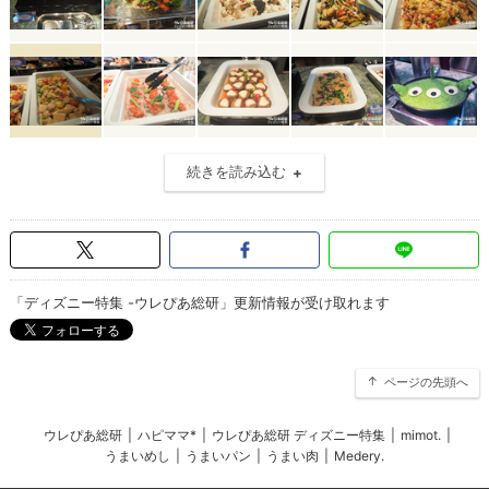
続きを読み込む
「ディズニー特集 -ウレぴあ総研」更新情報が受け取れます
ページの先頭へ
ウレぴあ総研
|
ハピママ*
|
ウレぴあ総研 ディズニー特集
|
mimot.
|
うまいめし
|
うまいパン
|
うまい肉
|
Medery.