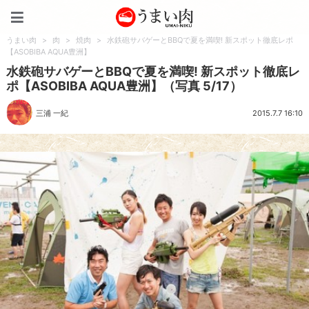
うまい肉
うまい肉
>
肉
>
焼肉
>
水鉄砲サバゲーとBBQで夏を満喫! 新スポット徹底レポ
【ASOBIBA AQUA豊洲】
水鉄砲サバゲーとBBQで夏を満喫! 新スポット徹底レ
ポ【ASOBIBA AQUA豊洲】（写真 5/17）
三浦 一紀
2015.7.7 16:10