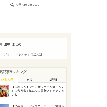
集･連載･まとめ
ディズニーホテル
周辺施設
気記事ランキング
いま人気
昨日
1週間
【志摩スペイン村】新ショー＆新イベン
トに大興奮！気になる最新アトラクショ
ンも
【保存版】「ディズニーホテル」激戦ル