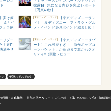
ショーレス
「ミッキーのレインボー・ルアウ」お
イド
披露目! 気になる内容を完全レポート
【写真40枚】
】実は簡
【東京ディズニーラン
東京ディズニーランド
ン」&「ビ
ド】「夏ディズニー」アトラク・グル
ク」予約
メ・イベント“必見ポイント”総まとめ！
ーリゾー
【東京ディズニーリゾ
東京ディズニーランド
た！専門
ート】これ可愛すぎ！「新作ポップコ
快適をサ
ーンバケット」が細部まで激かわクオ
リティ!!（実物レビュー）
ァン
子連れでおでかけ
の利用・著作権等
外部送信ポリシー
広告出稿・お取り組みのご相談・情報掲載
せ