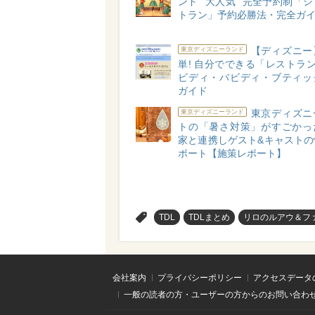
ンド “大人気” 完全予約制「
トラン」予約必勝法・完全ガ
【ディズニー
東京ディズニーランド
単! 自分でできる「レストラ
ビディ・バビディ・ブティッ
ガイド
東京ディズニ
東京ディズニーランド
トの「暑さ対策」がすごかっ
家と連携しゲスト&キャストの
ポート【施策レポート】
>
TDL
TDLまとめ
リロのルアウ＆フ
会社案内
プライバシーポリシー
アクセスデータ
一般の読者の方・ユーザーの方からのお問い合わ