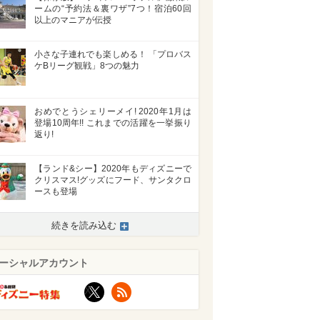
ームの“予約法＆裏ワザ”7つ！宿泊60回
以上のマニアが伝授
小さな子連れでも楽しめる！ 「プロバス
ケBリーグ観戦」8つの魅力
おめでとうシェリーメイ! 2020年1月は
登場10周年!! これまでの活躍を一挙振り
返り!
【ランド&シー】2020年もディズニーで
クリスマス!グッズにフード、サンタクロ
ースも登場
続きを読み込む
ーシャルアカウント
X
RSS
>