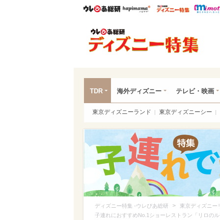
ウレぴあ総研
ハピママ*
ウレぴあ
ディ
TDR
海外ディズニー
テレビ・映画
東京ディズニーランド
東京ディズニーシー
>
ディズニー特集 -ウレぴあ総研
東京ディズニー
子連れにおすすめNo.1ショーレストラン「リロの