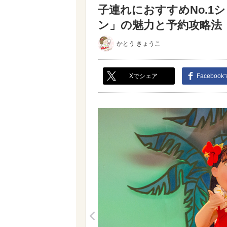
子連れにおすすめNo.
ン」の魅力と予約攻略法（写
かとう きょうこ
Xでシェア
Faceboo
<