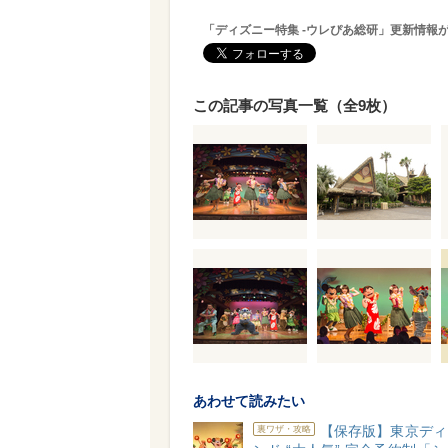
「ディズニー特集 -ウレぴあ総研」更新情報
この記事の写真一覧（全9枚）
あわせて読みたい
【保存版】東京ディ
裏ワザ・攻略