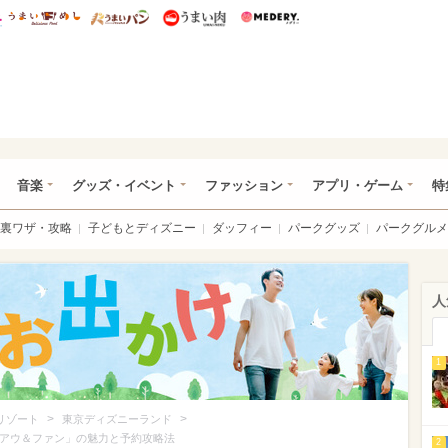
総研 ディズニー特集
mimot.
うまいめし
うまいパン
うまい肉
Medery.
ズニー特集 -ウレぴあ総研
音楽
グッズ・イベント
ファッション
アプリ・ゲーム
特
裏ワザ・攻略
子どもとディズニー
ダッフィー
パークグッズ
パークグルメ
人
1
>
>
リゾート
東京ディズニーランド
ルアウ＆ファン」の魅力と予約攻略法
2