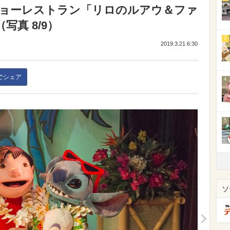
1ショーレストラン「リロのルアウ＆ファ
真 8/9）
3
2019.3.21 6:30
kでシェア
4
5
ソ