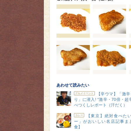
あわせて読みたい
【辛ウマ】「激辛
グルメイベント
り」に潜入! “激辛・70倍・超
べつくしレポート（汗だく）
【東京】絶対食べたい
カレー
ー」がおいしい名店記事ま
食】