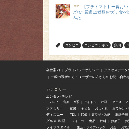
【プチトマト】一番おい
食品
どれ? 厳選12種類を“ガチ食べ
みた
>
コンビニ
コンビニチキン
鶏肉
会社案内
プライバシーポリシー
アクセスデータ
一般の読者の方・ユーザーの方からのお問い合わ
カテゴリー
エンタメ･テレビ
テレビ
音楽
V系
アイドル
映画
アニメ
2
ファミリー
家庭
子ども
おしゃれ
おでかけ・
ディズニー
TDL
TDS
裏ワザ・攻略
混雑予想
グルメ･料理
スイーツ
食品
飲料
お菓子
お
ライフスタイル
生活・ライフハック
お金
おで