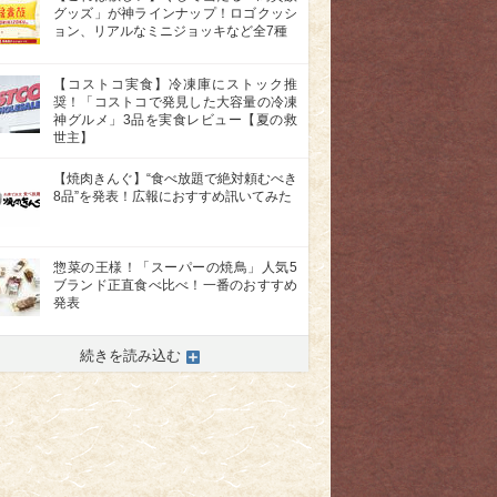
グッズ」が神ラインナップ！ロゴクッシ
ョン、リアルなミニジョッキなど全7種
【コストコ実食】冷凍庫にストック推
奨！「コストコで発見した大容量の冷凍
神グルメ」3品を実食レビュー【夏の救
世主】
【焼肉きんぐ】“食べ放題で絶対頼むべき
8品”を発表！広報におすすめ訊いてみた
惣菜の王様！「スーパーの焼鳥」人気5
ブランド正直食べ比べ！一番のおすすめ
発表
続きを読み込む
>