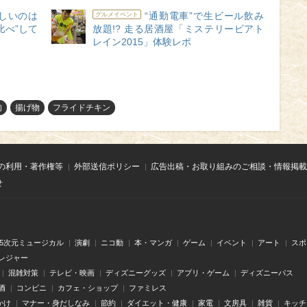
しいのは
“通勤電車”で生ビール飲み
グルメイベント
比べ”して
放題!? 走る居酒屋「ミステリービアト
レイン2015」体験レポ
肉
揚げ物
フライドチキン
の利用・著作権等
外部送信ポリシー
広告出稿・お取り組みのご相談・情報掲載
せ
.5次元ミュージカル
演劇
ニコ動
本・マンガ
ゲーム
イベント
アート
スポ
レジャー
混雑対策
テレビ・映画
ディズニーグッズ
アプリ・ゲーム
ディズニーパス
酒
コンビニ
カフェ・ショップ
ファミレス
かけ
マナー・身だしなみ
節約
ダイエット・健康
家電
文房具
雑貨
キッチ