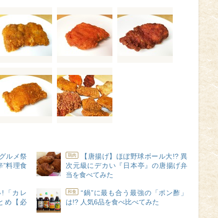
グルメ祭
【唐揚げ】ほぼ野球ボール大!? 異
鶏肉
辛”料理食
次元級にデカい『日本亭』の唐揚げ弁
当を食べてみた
!「カレ
“鍋”に最も合う最強の「ポン酢」
和食
とめ【必
は!? 人気6品を食べ比べてみた