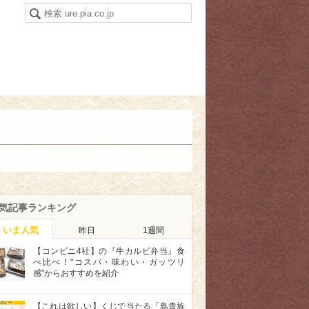
気記事ランキング
いま人気
昨日
1週間
【コンビニ4社】の『牛カルビ弁当』食
べ比べ！"コスパ・味わい・ガッツリ
感"からおすすめを紹介
【これは欲しい】くじで当たる「鳥貴族