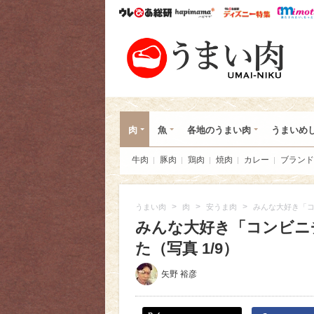
ウレぴあ総研
ハピママ*
ウレぴあ
うま
肉
魚
各地のうまい肉
うまいめ
牛肉
豚肉
鶏肉
焼肉
カレー
ブランド
>
>
>
うまい肉
肉
安うま肉
みんな大好き「コ
みんな大好き「コンビニチ
た（写真 1/9）
矢野 裕彦