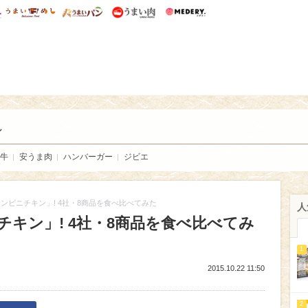
総研 ディズニー特集
mimot.
うまいめし
うまいパン
うまい肉
Medery.
い肉
し
牛
安うま肉
ハンバーガー
ジビエ
ンビニチキン」! 4社・8商品を食べ比べてみた
人
キン」! 4社・8商品を食べ比べてみ
1
2015.10.22 11:50
2