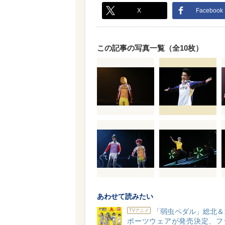
X
Facebook
この記事の写真一覧（全10枚）
あわせて読みたい
「弱虫ペダル」総北＆
TVアニメ
ポーツウェアが発売決定、フ