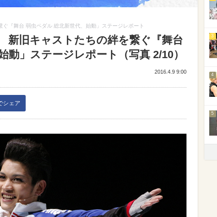
繋ぐ『舞台 弱虫ペダル 総北新世代、始動」ステージレポート
3
る 新旧キャストたちの絆を繋ぐ『舞台
始動」ステージレポート（写真 2/10）
2016.4.9 9:00
4
kでシェア
5