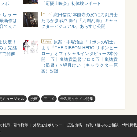
コラボ
「応援上映会」初体験レポート
巻ちゃー
織田信長“本能寺の変“に刀剣男士
ゲーム
”最新作は
たちが参戦!? 舞台『刀剣乱舞』キャラ
容てんこ
クタービジュアル、あらすじ公開
化決定！
原案・手塚治虫『リボンの騎士』
新商品
み」完結
より『THE RIBBON HERO リボンヒー
マで開催
ロー』オフィシャルインタビュー2本公
開！五十嵐祐貴監督ソロ＆五十嵐祐貴
（監督）×望月けい（キャラクター原
案）対談
次元ミュージカル
漫画
アニメ
全次元イケメン特集
の利用・著作権等
外部送信ポリシー
広告出稿・お取り組みのご相談・情報掲載
せ