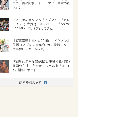
中で一番の衝撃」【 ドラマ『十角館の殺
人』】
アメリカのオタクも『ヒプマイ』『ヒロ
アカ』が大好き! 米イベント『Anime
Central 2019』に行ってきた
【写真満載】池ハロ2019に「イケメン＆
美麗コスプレ」大集合! ガチ撮影エリア
で男性レイヤーが人気
演劇界に新たな沼が出現! 玉城裕規×菊池
修司W主演 完全オリジナル劇『HELI-
X』開幕レポート
続きを読み込む