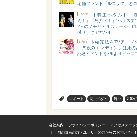
老舗ブランド「ルコック」と
【弱虫ペダル】「
2.5次元
ん！」「尽八ィ！」“ペダステ
2人のメモリアルステージ！内
盛りすぎでヤバイ
本編完結＆TVアニメ
新商品
「悪役のエンディングは死の
記念イベントを8/9よりピッコ
>
レポート
弱虫ペダル
舞台
2.5
会社案内
プライバシーポリシー
アクセスデータ
一般の読者の方・ユーザーの方からのお問い合わ