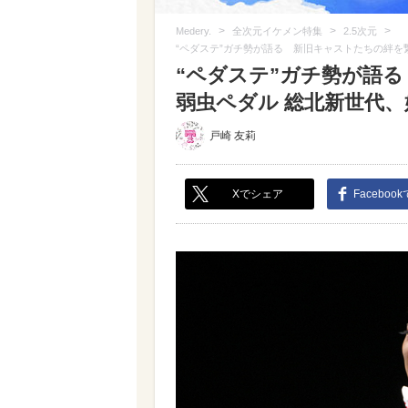
>
>
>
Medery.
全次元イケメン特集
2.5次元
“ペダステ”ガチ勢が語る 新旧キャストたちの絆を
“ペダステ”ガチ勢が語
弱虫ペダル 総北新世代、
戸崎 友莉
Xでシェア
Faceboo