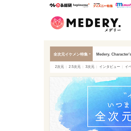
ウレぴあ総研
ハピママ*
ウレぴあ
Mede
全次元イケメン特集
Medery. Character'
2次元
2.5次元
3次元
インタビュー
イ