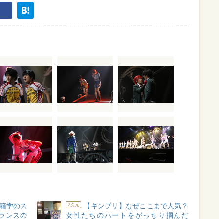
箱学のス
【キンプリ】なぜここまで人気？
2次元
ランスの
女性たちのハートをがっちり掴んだ