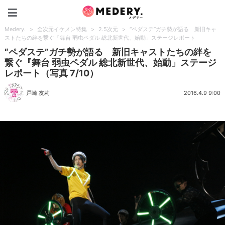
Medery.
Medery.
>
全次元イケメン特集
>
2.5次元
>
“ペダステ”ガチ勢が語る 新旧キャ
ストたちの絆を繋ぐ『舞台 弱虫ペダル 総北新世代、始動」ステージレポート
“ペダステ”ガチ勢が語る 新旧キャストたちの絆を
繋ぐ『舞台 弱虫ペダル 総北新世代、始動」ステージ
レポート（写真 7/10）
戸崎 友莉
2016.4.9 9:00