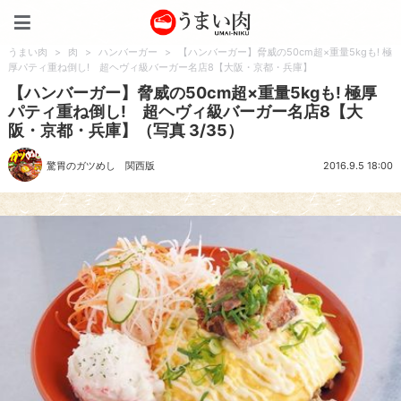
うまい肉
うまい肉
>
肉
>
ハンバーガー
>
【ハンバーガー】脅威の50cm超×重量5kgも! 極
厚パティ重ね倒し! 超ヘヴィ級バーガー名店8【大阪・京都・兵庫】
【ハンバーガー】脅威の50cm超×重量5kgも! 極厚
パティ重ね倒し! 超ヘヴィ級バーガー名店8【大
阪・京都・兵庫】（写真 3/35）
驚胃のガツめし 関西版
2016.9.5 18:00