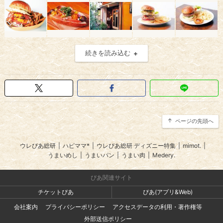
続きを読み込む
ページの先頭へ
ウレぴあ総研
|
ハピママ*
|
ウレぴあ総研 ディズニー特集
|
mimot.
|
うまいめし
|
うまいパン
|
うまい肉
|
Medery.
ぴあ関連サイト
チケットぴあ
ぴあ(アプリ&Web)
会社案内
プライバシーポリシー
アクセスデータの利用・著作権等
外部送信ポリシー