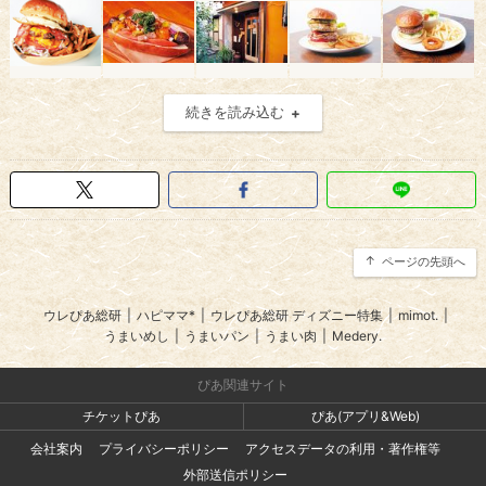
続きを読み込む
ページの先頭へ
ウレぴあ総研
|
ハピママ*
|
ウレぴあ総研 ディズニー特集
|
mimot.
|
うまいめし
|
うまいパン
|
うまい肉
|
Medery.
ぴあ関連サイト
チケットぴあ
ぴあ(アプリ&Web)
会社案内
プライバシーポリシー
アクセスデータの利用・著作権等
外部送信ポリシー