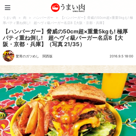
うまい肉
うまい肉
>
肉
>
ハンバーガー
>
【ハンバーガー】脅威の50cm超×重量5kgも! 極
厚パティ重ね倒し! 超ヘヴィ級バーガー名店8【大阪・京都・兵庫】
【ハンバーガー】脅威の50cm超×重量5kgも! 極厚
パティ重ね倒し! 超ヘヴィ級バーガー名店8【大
阪・京都・兵庫】（写真 21/35）
驚胃のガツめし 関西版
2016.9.5 18:00