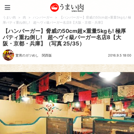
うまい肉
うまい肉
>
肉
>
ハンバーガー
>
【ハンバーガー】脅威の50cm超×重量5kgも! 極
厚パティ重ね倒し! 超ヘヴィ級バーガー名店8【大阪・京都・兵庫】
【ハンバーガー】脅威の50cm超×重量5kgも! 極厚
パティ重ね倒し! 超ヘヴィ級バーガー名店8【大
阪・京都・兵庫】（写真 25/35）
驚胃のガツめし 関西版
2016.9.5 18:00