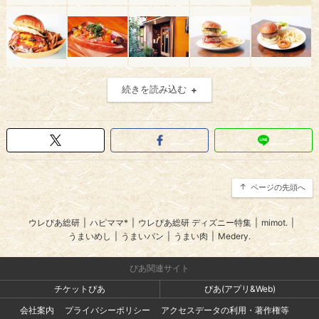
続きを読み込む
ページの先頭へ
ウレぴあ総研
|
ハピママ*
|
ウレぴあ総研 ディズニー特集
|
mimot.
|
うまいめし
|
うまいパン
|
うまい肉
|
Medery.
ぴあ関連サイト
チケットぴあ
ぴあ(アプリ&Web)
会社案内
プライバシーポリシー
アクセスデータの利用・著作権等