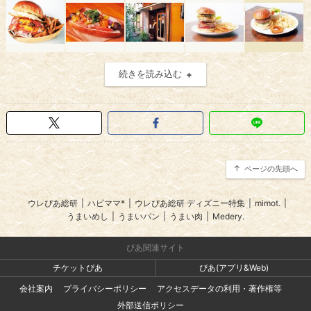
続きを読み込む
ページの先頭へ
ウレぴあ総研
|
ハピママ*
|
ウレぴあ総研 ディズニー特集
|
mimot.
|
うまいめし
|
うまいパン
|
うまい肉
|
Medery.
ぴあ関連サイト
チケットぴあ
ぴあ(アプリ&Web)
会社案内
プライバシーポリシー
アクセスデータの利用・著作権等
外部送信ポリシー