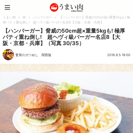
うまい肉
うまい肉
>
肉
>
ハンバーガー
>
【ハンバーガー】脅威の50cm超×重量5kgも! 極
厚パティ重ね倒し! 超ヘヴィ級バーガー名店8【大阪・京都・兵庫】
【ハンバーガー】脅威の50cm超×重量5kgも! 極厚
パティ重ね倒し! 超ヘヴィ級バーガー名店8【大
阪・京都・兵庫】（写真 30/35）
驚胃のガツめし 関西版
2016.9.5 18:00