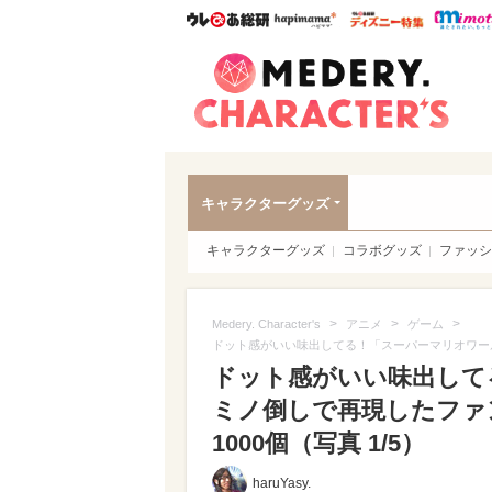
ウレぴあ総研
ハピママ*
ウレぴあ
Meder
キャラクターグッズ
キャラクターグッズ
コラボグッズ
ファッシ
>
>
>
Medery. Character's
アニメ
ゲーム
ドット感がいい味出してる！「スーパーマリオワール
ドット感がいい味出して
ミノ倒しで再現したファ
1000個（写真 1/5）
haruYasy.