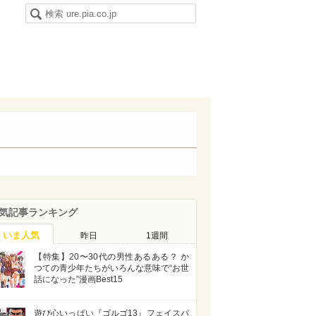
気記事ランキング
いま人気
昨日
1週間
【特集】20〜30代の男性あるある？ か
つての青少年たちがいろんな意味で“お世
話になった”漫画Best15
遊び心いっぱい『ゴルゴ13』フェイスパ