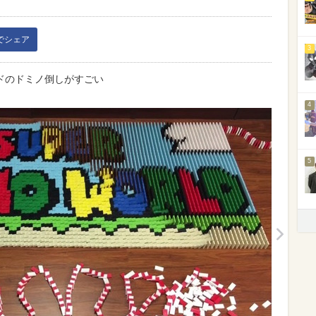
kでシェア
3
ドのドミノ倒しがすごい
4
5