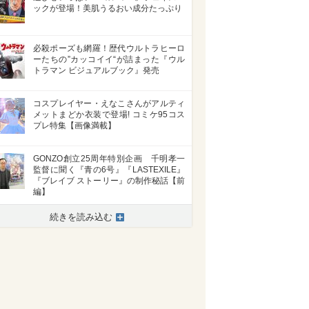
ックが登場！美肌うるおい成分たっぷり
必殺ポーズも網羅！歴代ウルトラヒーロ
ーたちの”カッコイイ“が詰まった『ウル
トラマン ビジュアルブック』発売
コスプレイヤー・えなこさんがアルティ
メットまどか衣装で登場! コミケ95コス
プレ特集【画像満載】
GONZO創立25周年特別企画 千明孝一
監督に聞く『青の6号』『LASTEXILE』
『ブレイブ ストーリー』の制作秘話【前
編】
続きを読み込む
>