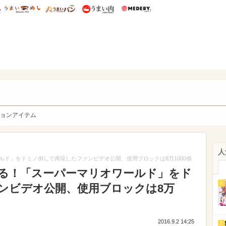
総研 ディズニー特集
mimot.
うまいめし
うまいパン
うまい肉
Medery.
y. Character's
ョンアイテム
人
ド」をドミノ倒しで再現したファンビデオ公開、使用ブロックは8万1000個
る！「スーパーマリオワールド」をド
1
ンビデオ公開、使用ブロックは8万
2016.9.2 14:25
2