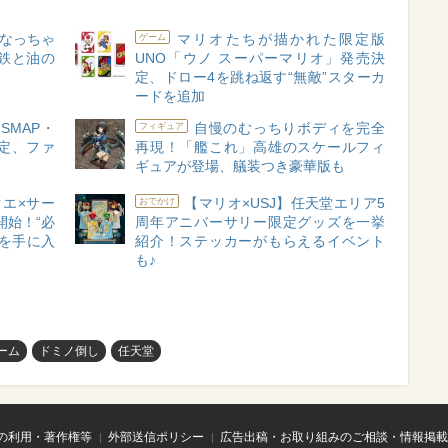
なっちゃ
マリオたちが描かれた限定版
ゲーム
た鉄と油の
UNO「ウノ スーパーマリオ」発売決
定、ドロー4を跳ね返す“無敵”スターカ
ードを追加
SMAP・
自慢のむっちりボディを完全
フィギュア
定、ファ
再現！「艦これ」高雄のスケールフィ
ギュアが登場、艤装つき豪華版も
エ×サー
【マリオ×USJ】任天堂エリア5
おでかけ
開始！“必
周年アニバーサリー限定グッズを一挙
を手に入
紹介！ステッカーがもらえるイベント
も♪
ーム
ドミノ倒し
任天堂
の利用・著作権等
外部送信ポリシー
広告出稿・お取り組みのご相談・情報掲載