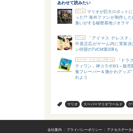
あわせて読みたい
マリオが巨大ロボットに
ゲーム
った!? 海外ファンが制作し
臭いがする秘密基地ジオラマ
「アイマス デレステ」
ゲーム
中居正広がゲーム内に実装決
ン待望のTVCM第3弾も
「ドラク
スーパー・ショッピングモール
ティワン」神コラボ6/1～販売
食フレーバー＆激かわグッズ”
れよう
>
マリオ
スーパーマリオワールド
ゲ
会社案内
プライバシーポリシー
アクセスデータ