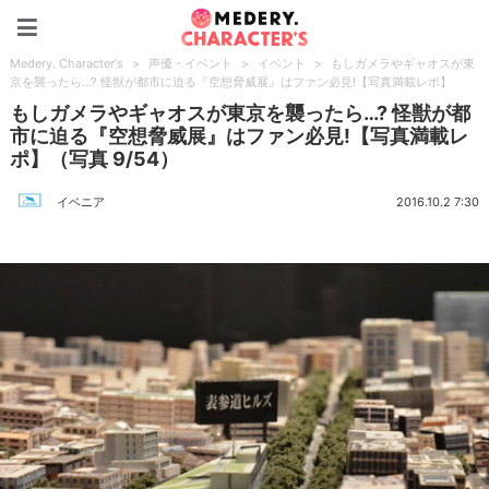
Medery. Character's
Medery. Character's
>
声優・イベント
>
イベント
>
もしガメラやギャオスが東
京を襲ったら…? 怪獣が都市に迫る『空想脅威展』はファン必見!【写真満載レポ】
もしガメラやギャオスが東京を襲ったら…? 怪獣が都
市に迫る『空想脅威展』はファン必見!【写真満載レ
ポ】（写真 9/54）
イベニア
2016.10.2 7:30