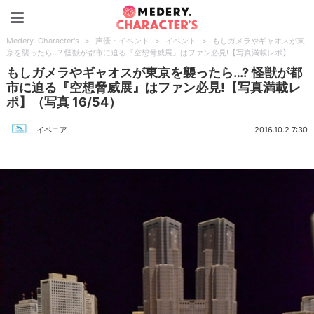
Medery. Character's
Medery. Character's
>
声優・イベント
>
イベント
>
もしガメラやギャオスが東
京を襲ったら…? 怪獣が都市に迫る『空想脅威展』はファン必見!【写真満載レポ】
もしガメラやギャオスが東京を襲ったら…? 怪獣が都
市に迫る『空想脅威展』はファン必見!【写真満載レ
ポ】（写真 16/54）
イベニア
2016.10.2 7:30