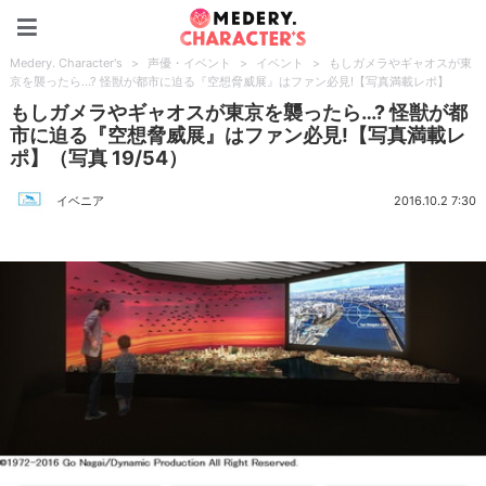
Medery. Character's
Medery. Character's
>
声優・イベント
>
イベント
>
もしガメラやギャオスが東
京を襲ったら…? 怪獣が都市に迫る『空想脅威展』はファン必見!【写真満載レポ】
もしガメラやギャオスが東京を襲ったら…? 怪獣が都
市に迫る『空想脅威展』はファン必見!【写真満載レ
ポ】（写真 19/54）
イベニア
2016.10.2 7:30