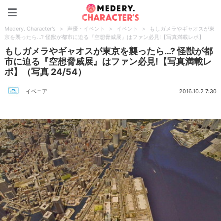
Medery. Character's
Medery. Character's
>
声優・イベント
>
イベント
>
もしガメラやギャオスが東
京を襲ったら…? 怪獣が都市に迫る『空想脅威展』はファン必見!【写真満載レポ】
もしガメラやギャオスが東京を襲ったら…? 怪獣が都
市に迫る『空想脅威展』はファン必見!【写真満載レ
ポ】（写真 24/54）
イベニア
2016.10.2 7:30