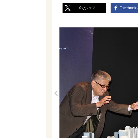
Xでシェア
Faceboo
<