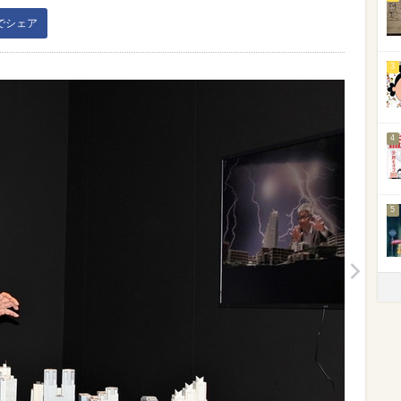
kでシェア
3
4
5