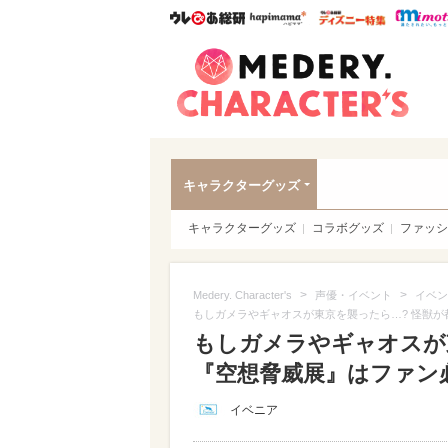
ウレぴあ総研
ハピママ*
ウレぴあ
Meder
キャラクターグッズ
キャラクターグッズ
コラボグッズ
ファッシ
>
>
Medery. Character's
声優・イベント
イベン
もしガメラやギャオスが東京を襲ったら…? 怪獣が
もしガメラやギャオスが
『空想脅威展』はファン必見
イベニア