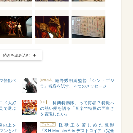
続きを読み込む
マ怪獣ベ
庵野秀明総監督『シン・ゴジ
映像作品
ラ』観客を試す、４つのメッセージ
アニメ大好
「科楽特奏隊」って何者!? 特撮へ
CD
見で選ぶ
の熱い愛を語る「音楽で特撮の面白さ
を表現したい」
線の上を
怪獣王を苦しめた魔獣
フィギュア
ラマンとバ
『S.H.MonsterArts デストロイア（完全