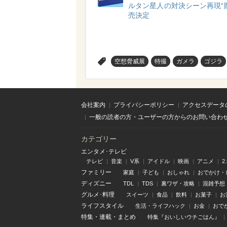
ルタン星人の対決シーン再現“
売決定
>
空想脅威展
特撮
ガメラ
ゴジラ
会社案内
プライバシーポリシー
アクセスデータ
一般の読者の方・ユーザーの方からのお問い合わ
カテゴリー
エンタメ･テレビ
テレビ
音楽
V系
アイドル
映画
アニメ
2
ファミリー
家庭
子ども
おしゃれ
おでかけ・
ディズニー
TDL
TDS
裏ワザ・攻略
混雑予想
グルメ･料理
スイーツ
食品
飲料
お菓子
お
ライフスタイル
生活・ライフハック
お金
おで
特集
・
連載
・
まとめ
特集『おいしいウチごはん』