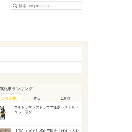
気記事ランキング
いま人気
昨日
1週間
ウルトラマンのトラウマ怪獣ベスト10！
うっ、頭が…！
【面白すぎる】横山三国志「げえっ＆む