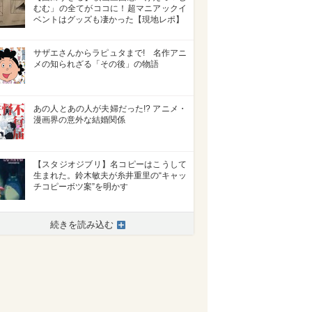
むむ」の全てがココに！超マニアックイ
ベントはグッズも凄かった【現地レポ】
サザエさんからラピュタまで! 名作アニ
メの知られざる「その後」の物語
あの人とあの人が夫婦だった!? アニメ・
漫画界の意外な結婚関係
【スタジオジブリ】名コピーはこうして
生まれた。鈴木敏夫が糸井重里の“キャッ
チコピーボツ案”を明かす
>
続きを読み込む