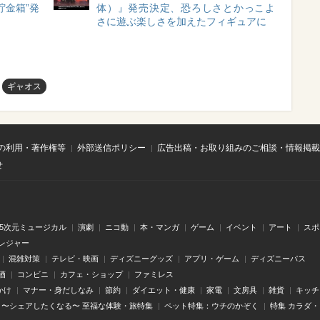
貯金箱”発
体）』発売決定、恐ろしさとかっこよ
さに遊ぶ楽しさを加えたフィギュアに
ギャオス
の利用・著作権等
外部送信ポリシー
広告出稿・お取り組みのご相談・情報掲載
せ
.5次元ミュージカル
演劇
ニコ動
本・マンガ
ゲーム
イベント
アート
スポ
レジャー
混雑対策
テレビ・映画
ディズニーグッズ
アプリ・ゲーム
ディズニーパス
酒
コンビニ
カフェ・ショップ
ファミレス
かけ
マナー・身だしなみ
節約
ダイエット・健康
家電
文房具
雑貨
キッチ
〜シェアしたくなる〜 至福な体験・旅特集
ペット特集：ウチのかぞく
特集 カラダ