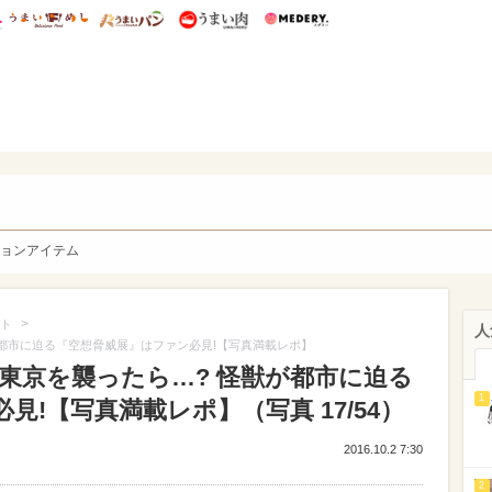
総研 ディズニー特集
mimot.
うまいめし
うまいパン
うまい肉
Medery.
y. Character's
ョンアイテム
>
ト
人
都市に迫る『空想脅威展』はファン必見!【写真満載レポ】
東京を襲ったら…? 怪獣が都市に迫る
1
!【写真満載レポ】（写真 17/54）
2016.10.2 7:30
2