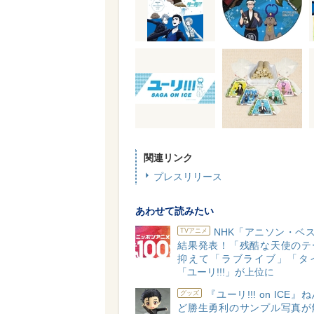
関連リンク
プレスリリース
あわせて読みたい
NHK「アニソン・ベス
TVアニメ
結果発表！「残酷な天使のテ
抑えて「ラブライブ」「タ
「ユーリ!!!」が上位に
『ユーリ!!! on ICE
グッズ
ど勝生勇利のサンプル写真が