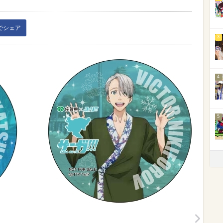
kでシェア
3
4
5