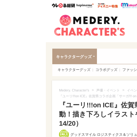
ウレぴあ総研
ハピママ*
ウレぴあ
Meder
キャラクターグッズ
キャラクターグッズ
コラボグッズ
ファッシ
>
>
Medery. Character's
声優・イベント
イベン
『ユーリ!!!on ICE』佐賀県コラボ企画「サーガ!!
『ユーリ!!!on ICE』佐
動！描き下ろしイラスト
14/20）
グッドスマイル ロジスティクス＆ソリ