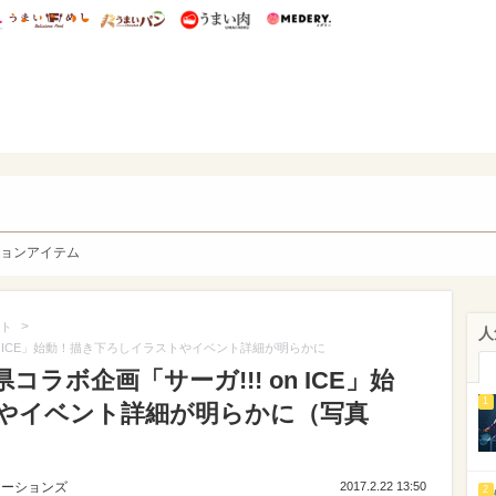
総研 ディズニー特集
mimot.
うまいめし
うまいパン
うまい肉
Medery.
y. Character's
ョンアイテム
>
ト
人
! on ICE」始動！描き下ろしイラストやイベント詳細が明らかに
賀県コラボ企画「サーガ!!! on ICE」始
1
やイベント詳細が明らかに（写真
ューションズ
2017.2.22 13:50
2