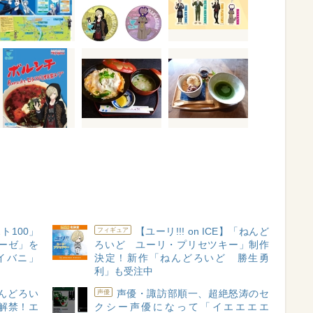
ト100」
【ユーリ!!! on ICE】「ねんど
フィギュア
ーゼ」を
ろいど ユーリ・プリセツキー」制作
イバニ」
決定！新作「ねんどろいど 勝生勇
利」も受注中
』ねんどろい
声優・諏訪部順一、超絶怒涛のセ
声優
解禁！エ
クシー声優になって「イエエエエ