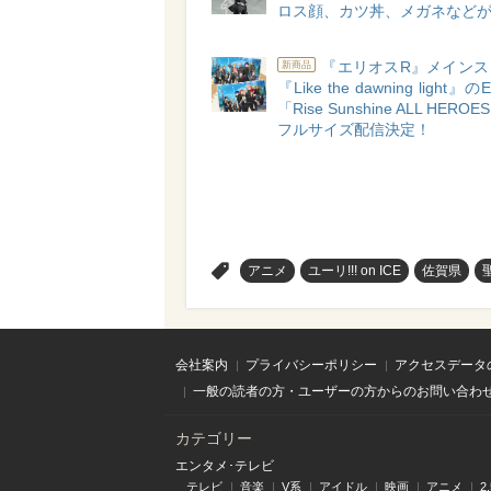
ロス顔、カツ丼、メガネなど
『エリオスR』メインス
新商品
『Like the dawning light
「Rise Sunshine ALL HEROE
フルサイズ配信決定！
>
アニメ
ユーリ!!! on ICE
佐賀県
会社案内
プライバシーポリシー
アクセスデータ
一般の読者の方・ユーザーの方からのお問い合わ
カテゴリー
エンタメ･テレビ
テレビ
音楽
V系
アイドル
映画
アニメ
2