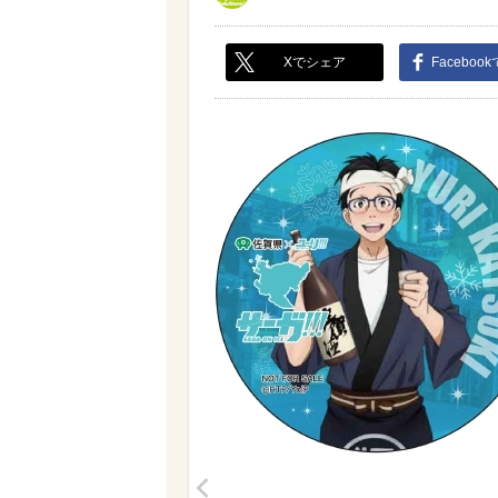
Xでシェア
Faceboo
<