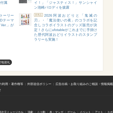
が付属
イ！」「ジャスティス！」サンシャイ
ン池崎パロディを披露
トーリー
2026阿波おどりと「鬼滅の
新商品
』のEDテーマ
刃」・「魔法使いの夜」のコラボを記
S Ver.」が
念しコラボイラストのグッズ販売が決
定！さらにufotableがこれまでに手掛け
た歴代阿波おどりイラストのスタンプ
ラリーも実施！
聖地巡礼
の利用・著作権等
外部送信ポリシー
広告出稿・お取り組みのご相談・情報掲載
せ
.5次元ミュージカル
演劇
ニコ動
本・マンガ
ゲーム
イベント
アート
スポ