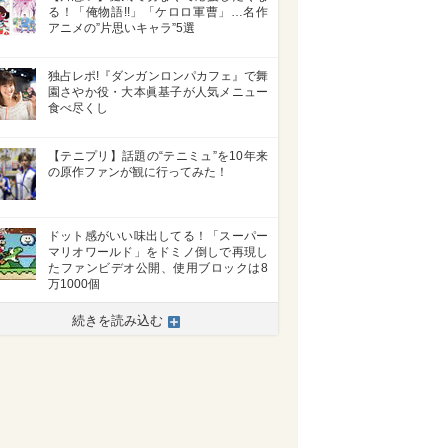
る！「俺物語!!」「ケロロ軍曹」…名作
アニメの”片思いキャラ”5選
独占レポ!『ダンガンロンパカフェ』で舞
園さやか役・大本眞基子が人気メニュー
食べ尽くし
【テニプリ】話題の“テニミュ”を10年来
の原作ファンが観に行ってみた！
ドット感がいい味出してる！「スーパー
マリオワールド」をドミノ倒しで再現し
たファンビデオ公開、使用ブロックは8
万1000個
続きを読み込む
>