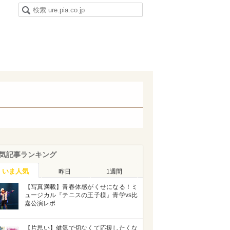
気記事ランキング
いま人気
昨日
1週間
【写真満載】青春体感がくせになる！ミ
ュージカル『テニスの王子様』青学vs比
嘉公演レポ
【片思い】健気で切なくて応援したくな