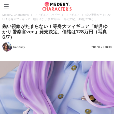
Medery. Character's
Medery. Character's
>
フィギュア・ホビー
>
フィギュア
>
鋭い視線がたまらな
い！等身大フィギュア「結月ゆかり 警察官ver.」発売決定、価格は128万円
鋭い視線がたまらない！等身大フィギュア「結月ゆ
かり 警察官ver.」発売決定、価格は128万円（写真
6/7）
haruYasy.
2017.6.27 16:10